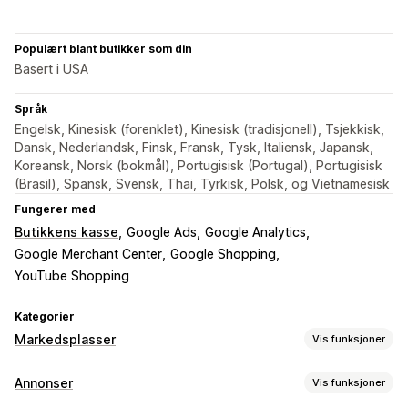
Populært blant butikker som din
Basert i USA
Språk
Engelsk, Kinesisk (forenklet), Kinesisk (tradisjonell), Tsjekkisk,
Dansk, Nederlandsk, Finsk, Fransk, Tysk, Italiensk, Japansk,
Koreansk, Norsk (bokmål), Portugisisk (Portugal), Portugisisk
(Brasil), Spansk, Svensk, Thai, Tyrkisk, Polsk, og Vietnamesisk
Fungerer med
Butikkens kasse
Google Ads
Google Analytics
Google Merchant Center
Google Shopping
YouTube Shopping
Kategorier
Markedsplasser
Vis funksjoner
Administrering av oppføring
Annonser
Vis funksjoner
Produkt-feed
Produktsynkronisering