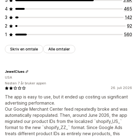
5
3.8K
4
465
3
142
2
92
1
560
Skriv en omtale
Alle omtaler
JewelClues
USA
Nesten 7 år bruker appen
26. juli 2026
The app is easy to use, but it ended up costing us significant
advertising performance.
Our Google Merchant Center feed repeatedly broke and was
automatically repopulated. Then, around June 2026, the app
migrated our product IDs from the localized `shopify_US_`
format to the new `shopify_ZZ_` format. Since Google Ads
treats different product IDs as entirely new products, this