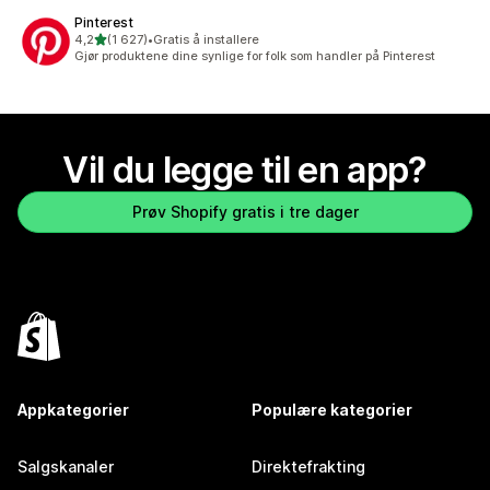
Pinterest
av 5 stjerner
4,2
(1 627)
•
Gratis å installere
Totalt 1627 omtaler
Gjør produktene dine synlige for folk som handler på Pinterest
Vil du legge til en app?
Prøv Shopify gratis i tre dager
Appkategorier
Populære kategorier
Salgskanaler
Direktefrakting