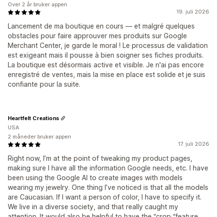
Over 2 år bruker appen
19. juli 2026
Lancement de ma boutique en cours — et malgré quelques
obstacles pour faire approuver mes produits sur Google
Merchant Center, je garde le moral ! Le processus de validation
est exigeant mais il pousse à bien soigner ses fiches produits.
La boutique est désormais active et visible. Je n'ai pas encore
enregistré de ventes, mais la mise en place est solide et je suis
confiante pour la suite.
Heartfelt Creations
USA
2 måneder bruker appen
17. juli 2026
Right now, I’m at the point of tweaking my product pages,
making sure I have all the information Google needs, etc. I have
been using the Google AI to create images with models
wearing my jewelry. One thing I’ve noticed is that all the models
are Caucasian. If I want a person of color, I have to specify it.
We live in a diverse society, and that really caught my
attention. It would also be helpful to have the “crop “feature