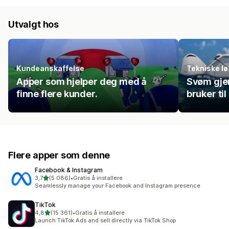
Utvalgt hos
Kundeanskaffelse
Tekniske lø
Apper som hjelper deg med å
Svøm gje
finne flere kunder.
bruker til
Flere apper som denne
Facebook & Instagram
av 5 stjerner
3,7
(5 086)
•
Gratis å installere
Totalt 5086 omtaler
Seamlessly manage your Facebook and Instagram presence
TikTok
av 5 stjerner
4,8
(15 361)
•
Gratis å installere
Totalt 15361 omtaler
Launch TikTok Ads and sell directly via TikTok Shop