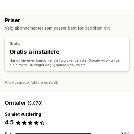
Målretting
Tilbudssynkronisering
Publikumssegmenter
Dobbeltgjenger-publikum
Bestillingsadministrering
Priser
Tilpassede publikum
Hendelsesbasert
KI-målretting
Synkronisering av lagerbeholdning
Velg abonnementet som passer best for bedriften din.
Ny målretting
Kampanjeadministrasjon
Gratis
KI-optimalisering
Automatiserte kampanjer
Maler
Gratis å installere
KI-bilder og -videoer
Nettsted
Videoannonser
Når du kjører en kampanje, blir forbruket belastet Google Ads-kontoen
din direkte. Du velger daglig kampanjebudsjett.
Ytelsesanalyse
Ytelsessporing
Annonseforbruk
Engasjementmålinger
ROI-analyse
«Klikk videre»-rater
Konverteringssporing
Alle kostnader faktureres i USD.
Kostnad per anskaffelse
Instrumentbord
Visningsantall
Omtaler
(5,070)
Samlet vurdering
4.5