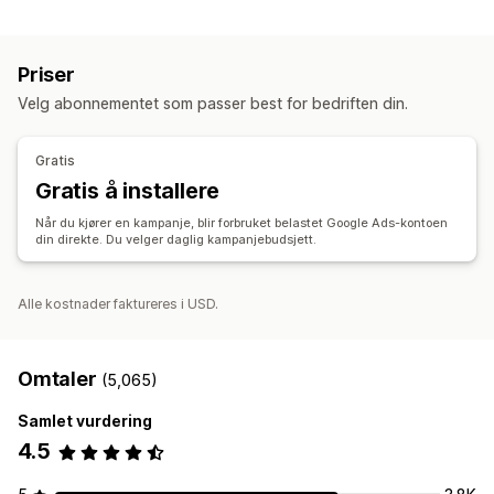
Målretting
Tilbudssynkronisering
Publikumssegmenter
Dobbeltgjenger-publikum
Bestillingsadministrering
Priser
Tilpassede publikum
Hendelsesbasert
KI-målretting
Synkronisering av lagerbeholdning
Velg abonnementet som passer best for bedriften din.
Ny målretting
Kampanjeadministrasjon
Gratis
KI-optimalisering
Automatiserte kampanjer
Maler
Gratis å installere
KI-bilder og -videoer
Nettsted
Videoannonser
Når du kjører en kampanje, blir forbruket belastet Google Ads-kontoen
din direkte. Du velger daglig kampanjebudsjett.
Ytelsesanalyse
Ytelsessporing
Annonseforbruk
Engasjementmålinger
ROI-analyse
«Klikk videre»-rater
Konverteringssporing
Alle kostnader faktureres i USD.
Kostnad per anskaffelse
Instrumentbord
Visningsantall
Omtaler
(5,065)
Samlet vurdering
4.5