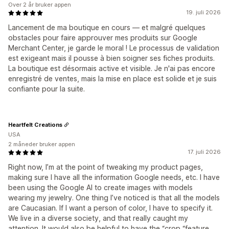
Over 2 år bruker appen
19. juli 2026
Lancement de ma boutique en cours — et malgré quelques
obstacles pour faire approuver mes produits sur Google
Merchant Center, je garde le moral ! Le processus de validation
est exigeant mais il pousse à bien soigner ses fiches produits.
La boutique est désormais active et visible. Je n'ai pas encore
enregistré de ventes, mais la mise en place est solide et je suis
confiante pour la suite.
Heartfelt Creations
USA
2 måneder bruker appen
17. juli 2026
Right now, I’m at the point of tweaking my product pages,
making sure I have all the information Google needs, etc. I have
been using the Google AI to create images with models
wearing my jewelry. One thing I’ve noticed is that all the models
are Caucasian. If I want a person of color, I have to specify it.
We live in a diverse society, and that really caught my
attention. It would also be helpful to have the “crop “feature