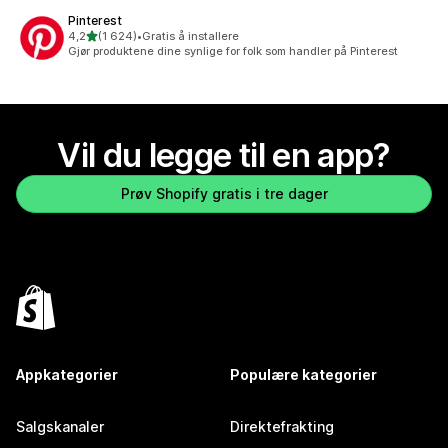
Pinterest
av 5 stjerner
4,2
(1 624)
•
Gratis å installere
Totalt 1624 omtaler
Gjør produktene dine synlige for folk som handler på Pinterest
Vil du legge til en app?
Prøv Shopify gratis i tre dager
Appkategorier
Populære kategorier
Salgskanaler
Direktefrakting