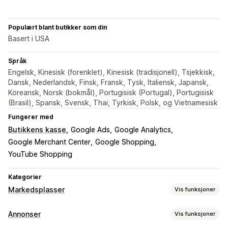
Populært blant butikker som din
Basert i USA
Språk
Engelsk, Kinesisk (forenklet), Kinesisk (tradisjonell), Tsjekkisk,
Dansk, Nederlandsk, Finsk, Fransk, Tysk, Italiensk, Japansk,
Koreansk, Norsk (bokmål), Portugisisk (Portugal), Portugisisk
(Brasil), Spansk, Svensk, Thai, Tyrkisk, Polsk, og Vietnamesisk
Fungerer med
Butikkens kasse
Google Ads
Google Analytics
Google Merchant Center
Google Shopping
YouTube Shopping
Kategorier
Markedsplasser
Vis funksjoner
Administrering av oppføring
Annonser
Vis funksjoner
Produkt-feed
Produktsynkronisering