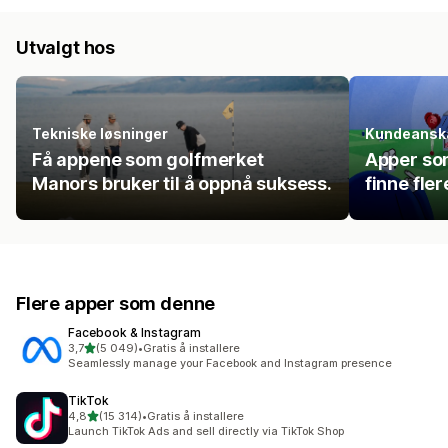
Utvalgt hos
Tekniske løsninger
Kundeanska
Få appene som golfmerket
Apper so
Manors bruker til å oppnå suksess.
finne fle
Flere apper som denne
Facebook & Instagram
av 5 stjerner
3,7
(5 049)
•
Gratis å installere
Totalt 5049 omtaler
Seamlessly manage your Facebook and Instagram presence
TikTok
av 5 stjerner
4,8
(15 314)
•
Gratis å installere
Totalt 15314 omtaler
Launch TikTok Ads and sell directly via TikTok Shop