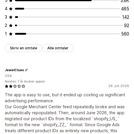
5
3.8K
4
465
3
142
2
92
1
560
Skriv en omtale
Alle omtaler
JewelClues
USA
Nesten 7 år bruker appen
26. juli 2026
The app is easy to use, but it ended up costing us significant
advertising performance.
Our Google Merchant Center feed repeatedly broke and was
automatically repopulated. Then, around June 2026, the app
migrated our product IDs from the localized `shopify_US_`
format to the new `shopify_ZZ_` format. Since Google Ads
treats different product IDs as entirely new products, this