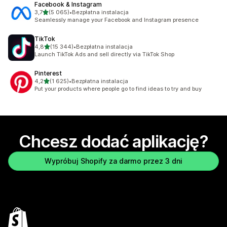
Facebook & Instagram
na 5 gwiazdek
3,7
(5 065)
•
Bezpłatna instalacja
Łączna liczba recenzji: 5065
Seamlessly manage your Facebook and Instagram presence
TikTok
na 5 gwiazdek
4,8
(15 344)
•
Bezpłatna instalacja
Łączna liczba recenzji: 15344
Launch TikTok Ads and sell directly via TikTok Shop
Pinterest
na 5 gwiazdek
4,2
(1 625)
•
Bezpłatna instalacja
Łączna liczba recenzji: 1625
Put your products where people go to find ideas to try and buy
Chcesz dodać aplikację?
Wypróbuj Shopify za darmo przez 3 dni