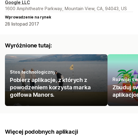
Google LLC
1600 Amphitheatre Parkway, Mountain View, CA, 94043, US
Wprowadzenie na rynek
28 listopad 2017
Wyróżnione tutaj:
Stos technologiczny
Pobierz aplikacje, z których z
Rozwijaj sw
powodzeniem korzysta marka
Zbuduj s
golfowa Manors.
aplikacj
Więcej podobnych aplikacji