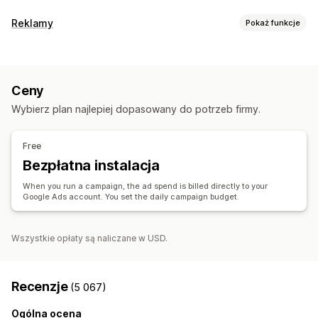
Zarządzanie ofertami
Reklamy
Pokaż funkcje
Plik produktowy
Synchronizacja produktu
Targetowanie
Synchronizacja ofert
Segmenty odbiorców
Podobne grupy odbiorców
Zarządzanie zamówieniami
Ceny
Niestandardowe grupy odbiorców
Oparte na wydarzeniu
Synchronizacja zapasów
Wybierz plan najlepiej dopasowany do potrzeb firmy.
Targetowanie oparte na AI
Retargetowanie
Zarządzanie kampanią
Free
Optymalizacja AI
Zautomatyzowane kampanie
Wzorce
Bezpłatna instalacja
Zdjęcia i filmy wygenerowane przez AI
Strona internetowa
When you run a campaign, the ad spend is billed directly to your
Reklamy wideo
Google Ads account. You set the daily campaign budget.
Analizy wydajności
Śledzenie wydajności
Wydatki na reklamę
Wszystkie opłaty są naliczane w USD.
Wskaźniki zaangażowania
Analiza ROI
Współczynniki klikalności
Śledzenie konwersji
Recenzje
(5 067)
Koszt pozyskania
Pulpity
Liczba wyświetleń
Ogólna ocena