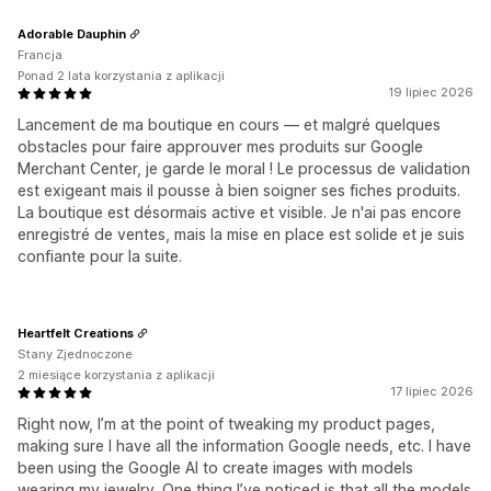
Adorable Dauphin
Francja
Ponad 2 lata korzystania z aplikacji
19 lipiec 2026
Lancement de ma boutique en cours — et malgré quelques
obstacles pour faire approuver mes produits sur Google
Merchant Center, je garde le moral ! Le processus de validation
est exigeant mais il pousse à bien soigner ses fiches produits.
La boutique est désormais active et visible. Je n'ai pas encore
enregistré de ventes, mais la mise en place est solide et je suis
confiante pour la suite.
Heartfelt Creations
Stany Zjednoczone
2 miesiące korzystania z aplikacji
17 lipiec 2026
Right now, I’m at the point of tweaking my product pages,
making sure I have all the information Google needs, etc. I have
been using the Google AI to create images with models
wearing my jewelry. One thing I’ve noticed is that all the models