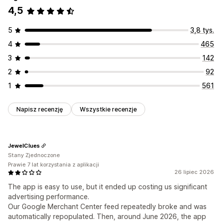
4,5
5
3,8 tys.
4
465
3
142
2
92
1
561
Napisz recenzję
Wszystkie recenzje
JewelClues
Stany Zjednoczone
Prawie 7 lat korzystania z aplikacji
26 lipiec 2026
The app is easy to use, but it ended up costing us significant
advertising performance.
Our Google Merchant Center feed repeatedly broke and was
automatically repopulated. Then, around June 2026, the app