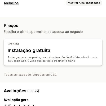
Gestão de listagens
Anúncios
Mostrar funcionalidades
Feeds de produtos
Sincronização de produtos
Direcionamento
Oferta de sincronização
Segmentos de público
Públicos semelhantes
Gestão de encomendas
Preços
Públicos personalizados
Baseado em eventos
Sincronização de inventário
Escolha o plano que melhor se adequa ao negócio.
Direcionamento por IA
Redirecionamento
Gestão de campanhas
Gratuito
Otimização de IA
Campanhas automatizadas
Modelos
Instalação gratuita
Imagens e vídeos com IA
Website
Anúncios em vídeo
Ao lançar uma campanha, os custos do anúncio são faturados à conta
do Google Ads. É você que define o orçamento diário.
Análise de dados de desempenho
Rastreio do desempenho
Gastos com anúncios
Métricas de envolvimento
Análise do ROI
Todas as taxas são faturadas em USD.
Taxas de cliques
Rastreio de conversões
Custo por aquisição
Dashboards
Avaliações
(5 066)
Contagem de impressões
Avaliação geral