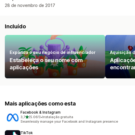
28 de novembro de 2017
Incluído
Expanda o seu negócio de influenciador
Aquisição d
Estabeleça o seu nome com
Aplicaçõe
aplicações
encontrar
Mais aplicações como esta
Facebook & Instagram
de 5 estrelas
3,7
(5.061)
•
Instalação gratuita
5061 total de avaliações
Seamlessly manage your Facebook and Instagram presence
TikTok