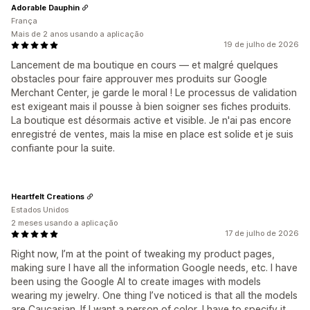
Adorable Dauphin
França
Mais de 2 anos usando a aplicação
19 de julho de 2026
Lancement de ma boutique en cours — et malgré quelques
obstacles pour faire approuver mes produits sur Google
Merchant Center, je garde le moral ! Le processus de validation
est exigeant mais il pousse à bien soigner ses fiches produits.
La boutique est désormais active et visible. Je n'ai pas encore
enregistré de ventes, mais la mise en place est solide et je suis
confiante pour la suite.
Heartfelt Creations
Estados Unidos
2 meses usando a aplicação
17 de julho de 2026
Right now, I’m at the point of tweaking my product pages,
making sure I have all the information Google needs, etc. I have
been using the Google AI to create images with models
wearing my jewelry. One thing I’ve noticed is that all the models
are Caucasian. If I want a person of color, I have to specify it.