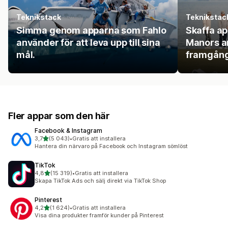
Teknikstack
Teknikstac
Simma genom apparna som Fahlo
Skaffa a
använder för att leva upp till sina
Manors an
mål.
framgång
Fler appar som den här
Facebook & Instagram
av 5 stjärnor
3,7
(5 043)
•
Gratis att installera
5043 recensioner totalt
Hantera din närvaro på Facebook och Instagram sömlöst
TikTok
av 5 stjärnor
4,8
(15 319)
•
Gratis att installera
15319 recensioner totalt
Skapa TikTok Ads och sälj direkt via TikTok Shop
Pinterest
av 5 stjärnor
4,2
(1 624)
•
Gratis att installera
1624 recensioner totalt
Visa dina produkter framför kunder på Pinterest