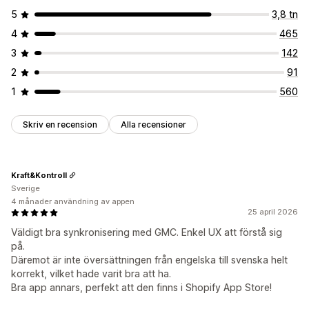
5
3,8 tn
4
465
3
142
2
91
1
560
Skriv en recension
Alla recensioner
Kraft&Kontroll
Sverige
4 månader användning av appen
25 april 2026
Väldigt bra synkronisering med GMC. Enkel UX att förstå sig
på.
Däremot är inte översättningen från engelska till svenska helt
korrekt, vilket hade varit bra att ha.
Bra app annars, perfekt att den finns i Shopify App Store!