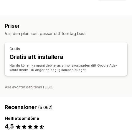
Produktflöde
Produktsynkronisering
Offertsynkronisering
Målinriktning
Orderhantering
Målgruppssegment
Lookalike-målgrupper
Lagersynkronisering
Priser
Anpassade målgrupper
Händelsebaserad
AI-målinriktning
Välj den plan som passar ditt företag bäst.
Återmarknadsföring
Kampanjhantering
Gratis
AI-optimering
Automatiserade kampanjer
Mallar
Gratis att installera
AI-bilder och videoklipp
Webbplats
Videoannonser
När du kör en kampanj debiteras annonskostnaden ditt Google Ads-
konto direkt. Du anger en daglig kampanjbudget.
Prestandaanalys
Spårning av prestanda
Annonskostnad
Mätvärden för engagemang
ROI-analys
Klickfrekvens
Alla avgifter debiteras i USD.
Konverteringsspårning
Kostnad per förvärv
Instrumentpaneler
Antal visningar
Recensioner
(5 062)
Helhetsomdöme
4,5