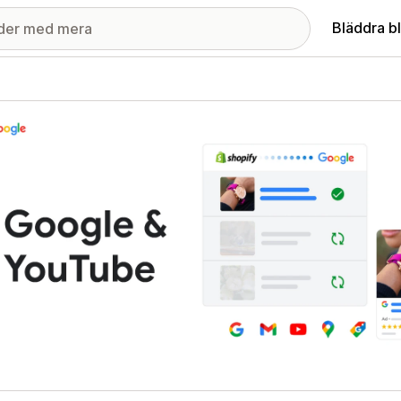
Bläddra b
ri med utvalda bilder