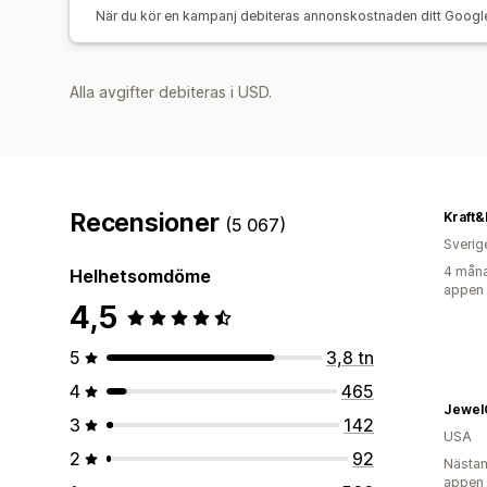
När du kör en kampanj debiteras annonskostnaden ditt Googl
Alla avgifter debiteras i USD.
Recensioner
Kraft&
(5 067)
Sverig
4 måna
Helhetsomdöme
appen
4,5
5
3,8 tn
4
465
Jewel
3
142
USA
2
92
Nästan
appen