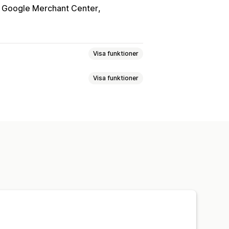
Google Merchant Center
Visa funktioner
Visa funktioner
Offertsynkronisering
upper
Anpassade målgrupper
termarknadsföring
anjer
Mallar
Videoannonser
ad
Mätvärden för engagemang
ngsspårning
Kostnad per förvärv