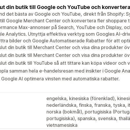
ut din butik till Google och YouTube och konvertera
d det bästa av Google och YouTube, direkt från Shopify: 
 till Google Merchant Center och konvertera fler shoppare t
rmance Max-annonser på Search, YouTube och Display, och få
e Analytics. Utnyttja effektiva verktyg som Googles AI-driv
ttra bilder och Google Automatiserade Rabatter för att opti
lut din butik till Merchant Center och visa dina produkter ö
lut din butik till Merchant Center och visa dina produkter ö
lut din butik till YouTube så att tittare kan köpa videor och v
pla samman hela e-handelsresan med insikter i Google Ana
 Google AI optimera vinsten med automatiska rabatter.
engelska, kinesiska (förenklad), kinesis
nederländska, finska, franska, tyska, 
norska (bokmål), portugisiska (Portugal
portugisiska), spanska, svenska, thail
vietnamesiska