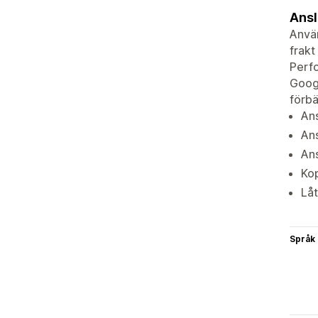
Ansl
Använ
frakt
Perfo
Googl
förbä
Ans
Ans
Ans
Kop
Låt
Språk