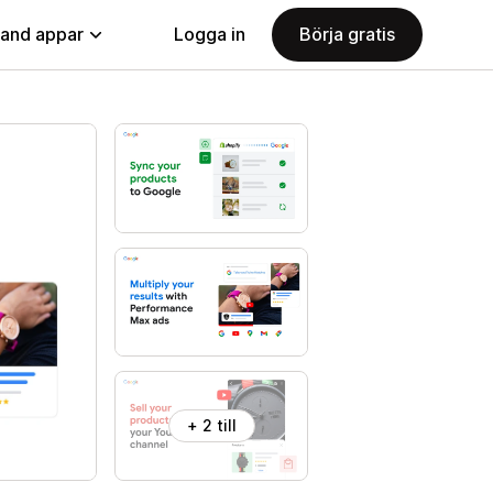
land appar
Logga in
Börja gratis
+ 2 till