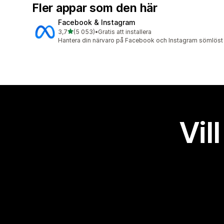
Fler appar som den här
Facebook & Instagram
av 5 stjärnor
3,7
(5 053)
•
Gratis att installera
5053 recensioner totalt
Hantera din närvaro på Facebook och Instagram sömlöst
Vil