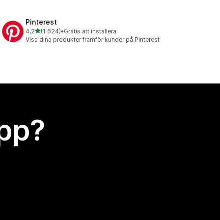
Pinterest
av 5 stjärnor
4,2
(1 624)
•
Gratis att installera
1624 recensioner totalt
Visa dina produkter framför kunder på Pinterest
app?