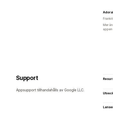
Adora
Frankr
Mer än
appen
Support
Resur
Appsupport tillhandahålls av Google LLC.
Utvec
Lanse