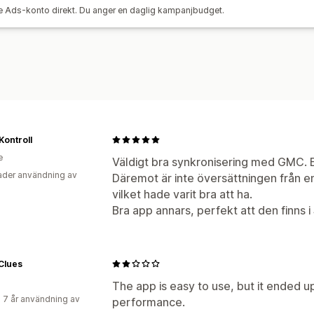
e Ads-konto direkt. Du anger en daglig kampanjbudget.
Instrumentpaneler
Antal visningar
Kontroll
e
Väldigt bra synkronisering med GMC. En
der användning av
Däremot är inte översättningen från en
vilket hade varit bra att ha.
Bra app annars, perfekt att den finns 
Clues
The app is easy to use, but it ended up
 7 år användning av
performance.