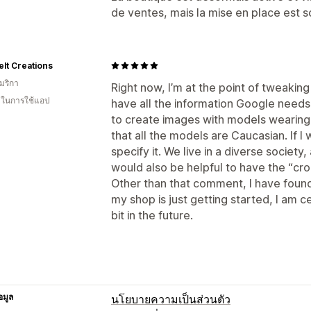
de ventes, mais la mise en place est sol
elt Creations
มริกา
Right now, I’m at the point of tweakin
น ในการใช้แอป
have all the information Google needs,
to create images with models wearing m
that all the models are Caucasian. If I 
specify it. We live in a diverse society,
would also be helpful to have the “cro
Other than that comment, I have found
my shop is just getting started, I am ce
bit in the future.
อมูล
นโยบายความเป็นส่วนตัว