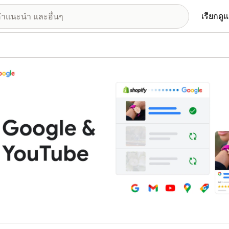
เรียกดู
อรีรูปภาพที่แสดง