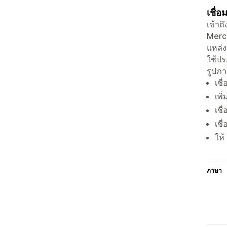
เชื่
เข้าถ
Merch
แหล่ง
ใช้ปร
รูปภา
เชื
เพ
เชื
เชื
ให้
ภาษา