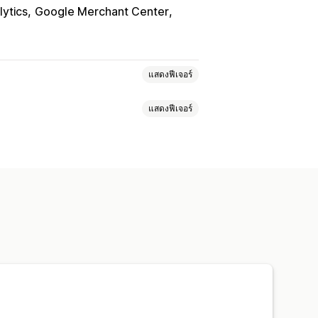
ytics
Google Merchant Center
แสดงฟีเจอร์
แสดงฟีเจอร์
ล้ายกัน
กลุ่มเป้าหมายที่กำหนดเอง
AI
การกำหนดเป้าหมายซ้ำ
นมัติ
เทมเพลต
วิดีโอ
นโฆษณา
เมตริกการมีส่วนร่วม
รติดตามคอนเวอร์ชัน