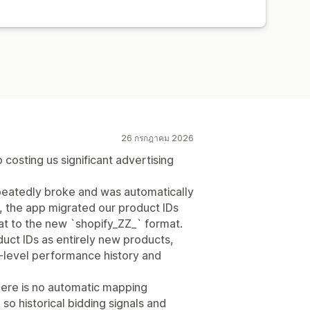
นวนอิมเพรสชั่น
26 กรกฎาคม 2026
 costing us significant advertising
eatedly broke and was automatically
 the app migrated our product IDs
at to the new `shopify_ZZ_` format.
duct IDs as entirely new products,
t-level performance history and
ere is no automatic mapping
o historical bidding signals and