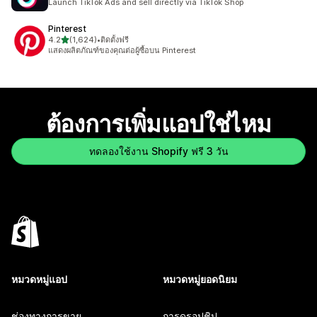
Launch TikTok Ads and sell directly via TikTok Shop
Pinterest
เต็ม 5 ดาว
4.2
(1,624)
•
ติดตั้งฟรี
ทั้งหมด 1624 รีวิว
แสดงผลิตภัณฑ์ของคุณต่อผู้ซื้อบน Pinterest
ต้องการเพิ่มแอปใช่ไหม
ทดลองใช้งาน Shopify ฟรี 3 วัน
หมวดหมู่แอป
หมวดหมู่ยอดนิยม
ช่องทางการขาย
การดรอปชิป