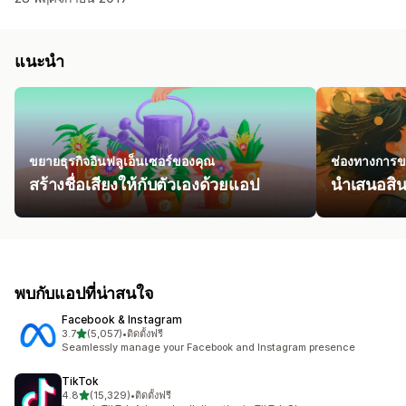
แนะนำ
ขยายธุรกิจอินฟลูเอ็นเซอร์ของคุณ
ช่องทางการ
สร้างชื่อเสียงให้กับตัวเองด้วยแอป
นำเสนอสินค
พบกับแอปที่น่าสนใจ
Facebook & Instagram
เต็ม 5 ดาว
3.7
(5,057)
•
ติดตั้งฟรี
ทั้งหมด 5057 รีวิว
Seamlessly manage your Facebook and Instagram presence
TikTok
เต็ม 5 ดาว
4.8
(15,329)
•
ติดตั้งฟรี
ทั้งหมด 15329 รีวิว