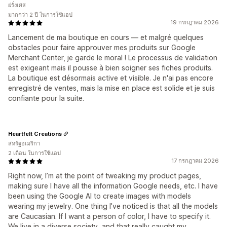
ฝรั่งเศส
มากกว่า 2 ปี ในการใช้แอป
19 กรกฎาคม 2026
Lancement de ma boutique en cours — et malgré quelques
obstacles pour faire approuver mes produits sur Google
Merchant Center, je garde le moral ! Le processus de validation
est exigeant mais il pousse à bien soigner ses fiches produits.
La boutique est désormais active et visible. Je n'ai pas encore
enregistré de ventes, mais la mise en place est solide et je suis
confiante pour la suite.
Heartfelt Creations
สหรัฐอเมริกา
2 เดือน ในการใช้แอป
17 กรกฎาคม 2026
Right now, I’m at the point of tweaking my product pages,
making sure I have all the information Google needs, etc. I have
been using the Google AI to create images with models
wearing my jewelry. One thing I’ve noticed is that all the models
are Caucasian. If I want a person of color, I have to specify it.
We live in a diverse society, and that really caught my