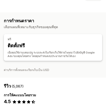
ฟีดสินค้า
ซิงค์สินค้า
ซิงค์คำสั่งซื้อ
การกำหนดเป้าหมาย
การจัดการคำสั่งซื้อ
เซกเมนต์กลุ่มเป้าหมาย
กลุ่มเป้าหมายที่คล้ายกัน
ซิงค์สินค้าคงคลัง
การกำหนดราคา
กลุ่มเป้าหมายที่กำหนดเอง
ตามเหตุการณ์
เลือกแผนที่เหมาะกับธุรกิจของคุณที่สุด
การกำหนดเป้าหมายด้วย AI
การกำหนดเป้าหมายซ้ำ
การจัดการแคมเปญ
ฟรี
การเพิ่มประสิทธิภาพด้วย AI
แคมเปญอัตโนมัติ
เทมเพลต
ติดตั้งฟรี
รูปภาพและวิดีโอด้วย AI
เว็บไซต์
โฆษณาวิดีโอ
เมื่อคุณใช้งานแคมเปญ ระบบจะส่งใบเรียกเก็บใช้จ่ายโฆษณาไปยังบัญชี Google
Ads ของคุณโดยตรง โดยคุณกำหนดงบประมาณรายวันได้เอง
การวิเคราะห์ประสิทธิภาพ
การติดตามประสิทธิภาพ
การใช้จ่ายด้านโฆษณา
เมตริกการมีส่วนร่วม
การวิเคราะห์ ROI
อัตราการคลิกผ่าน
ค่าบริการทั้งหมดจะเรียกเก็บเป็น USD
การติดตามคอนเวอร์ชัน
ต้นทุนต่อการหาลูกค้าใหม่
แดชบอร์ด
จำนวนอิมเพรสชั่น
รีวิว
(5,067)
การให้คะแนนโดยรวม
4.5