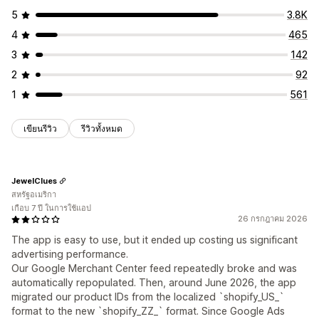
5
3.8K
4
465
3
142
2
92
1
561
เขียนรีวิว
รีวิวทั้งหมด
JewelClues
สหรัฐอเมริกา
เกือบ 7 ปี ในการใช้แอป
26 กรกฎาคม 2026
The app is easy to use, but it ended up costing us significant
advertising performance.
Our Google Merchant Center feed repeatedly broke and was
automatically repopulated. Then, around June 2026, the app
migrated our product IDs from the localized `shopify_US_`
format to the new `shopify_ZZ_` format. Since Google Ads