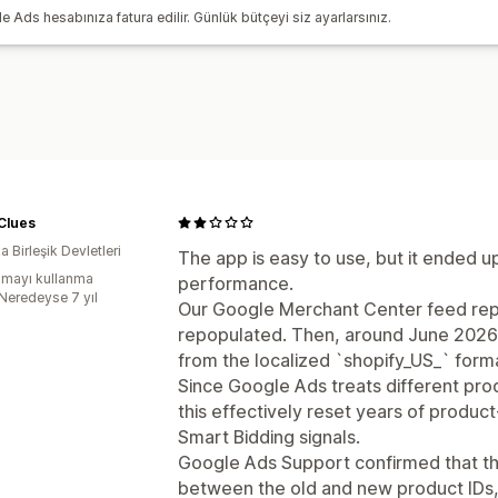
s hesabınıza fatura edilir. Günlük bütçeyi siz ayarlarsınız.
Gösterim sayımı
Clues
 Birleşik Devletleri
The app is easy to use, but it ended up
mayı kullanma
performance.
:Neredeyse 7 yıl
Our Google Merchant Center feed rep
repopulated. Then, around June 2026,
from the localized `shopify_US_` form
Since Google Ads treats different pro
this effectively reset years of produc
Smart Bidding signals.
Google Ads Support confirmed that th
between the old and new product IDs, s