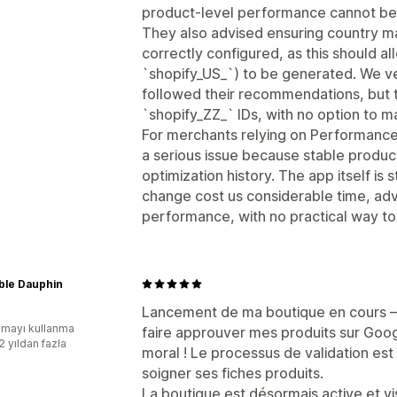
product-level performance cannot be 
They also advised ensuring country m
correctly configured, as this should al
`shopify_US_`) to be generated. We ve
followed their recommendations, but 
`shopify_ZZ_` IDs, with no option to ma
For merchants relying on Performance
a serious issue because stable product 
optimization history. The app itself is 
change cost us considerable time, ad
performance, with no practical way to 
ble Dauphin
Lancement de ma boutique en cours —
mayı kullanma
faire approuver mes produits sur Goog
2 yıldan fazla
moral ! Le processus de validation est
soigner ses fiches produits.
La boutique est désormais active et vi