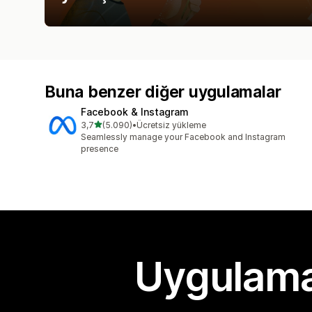
Buna benzer diğer uygulamalar
Facebook & Instagram
5 yıldız üzerinden
3,7
(5.090)
•
Ücretsiz yükleme
toplam 5090 değerlendirme
Seamlessly manage your Facebook and Instagram
presence
Uygulama