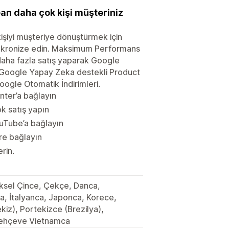
an daha çok kişi müşteriniz
kişiyi müşteriye dönüştürmek için
senkronize edin. Maksimum Performans
daha fazla satış yaparak Google
çin Google Yapay Zeka destekli Product
oogle Otomatik İndirimleri.
nter’a bağlayın
 satış yapın
ouTube’a bağlayın
re bağlayın
rin.
neksel Çince, Çekçe, Danca,
a, İtalyanca, Japonca, Korece,
iz), Portekizce (Brezilya),
 Lehçeve Vietnamca