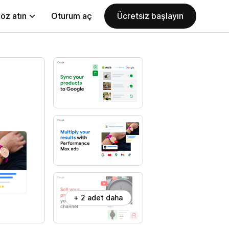
öz atın
Oturum aç
Ücretsiz başlayın
+ 2 adet daha