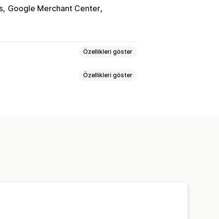
s
Google Merchant Center
Özellikleri göster
Özellikleri göster
klif senkronizasyonu
l kitleler
Etkinlik bazında
defleme
 kampanyalar
Şablonlar
deolar
Web Sitesi
Video reklamlar
Etkileşim ölçümleri
ROI analizi
me başına maliyet
Kontrol panelleri