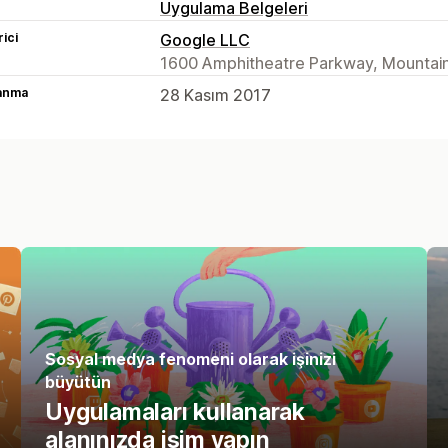
Uygulama Belgeleri
rici
Google LLC
1600 Amphitheatre Parkway, Mountain
lanma
28 Kasım 2017
Sosyal medya fenomeni olarak işinizi
büyütün
Uygulamaları kullanarak
alanınızda isim yapın