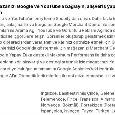
zanızı Google ve YouTube’a bağlayın, alışveriş yap
n
e ve YouTube’un en iyilerine Shopify'dan erişin: Daha fazla 
eri, anlaşmaları ve kargoları Google Merchant Center ile 
mları ile Arama Ağı, YouTube ve Görüntülü Reklam Ağı'nda 
tics ile içgörülere erişin. Görseller oluşturup geliştirmek i
o gibi araçlardan yararlanın ve kârınızı optimize etmek için G
nlerinizi Google'da göstermek için mağazanızı Merchant Ce
gle Yapay Zeka destekli Maksimum Performans ile daha çok
eolarınızda alışverişi ve desteği artırmak için mağazanızı Y
icaret yolculuğunun tamamını Google Analytics’teki içgörüle
gle AI'ın Otomatik İndirimlerle kârı optimize etmesine izin ve
İngilizce, Basitleştirilmiş Çince, Gele
Felemenkçe, Fince, Fransızca, Almanc
Norveççe (Bokmål), Portekizce (Portek
İspanyolca, İsveççe, Tayca, Türkçe,