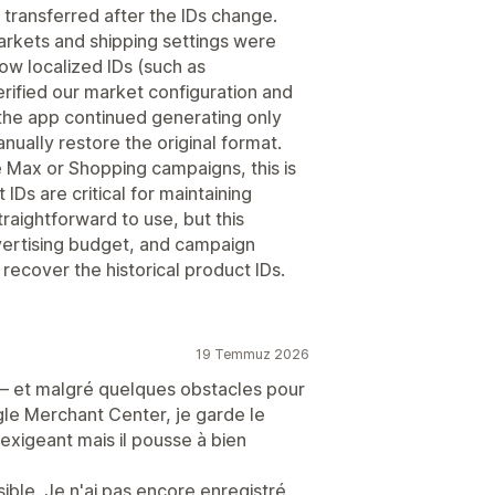
transferred after the IDs change.
arkets and shipping settings were
low localized IDs (such as
rified our market configuration and
the app continued generating only
nually restore the original format.
 Max or Shopping campaigns, this is
IDs are critical for maintaining
straightforward to use, but this
vertising budget, and campaign
recover the historical product IDs.
19 Temmuz 2026
 et malgré quelques obstacles pour
le Merchant Center, je garde le
 exigeant mais il pousse à bien
sible. Je n'ai pas encore enregistré