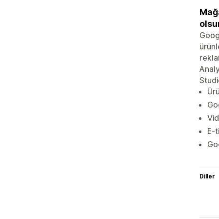
Mağa
olsu
Googl
ürünl
rekla
Analy
Studi
Ürü
Goo
Vid
E-t
Goo
Diller