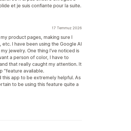
ide et je suis confiante pour la suite.
17 Temmuz 2026
g my product pages, making sure I
 etc. I have been using the Google AI
y jewelry. One thing I’ve noticed is
want a person of color, I have to
 and that really caught my attention. It
p “feature available.
 this app to be extremely helpful. As
rtain to be using this feature quite a