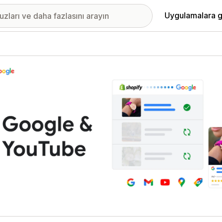
Uygulamalara g
ıkan görsel galerisi