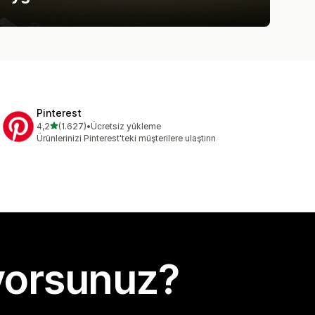
Pinterest
5 yıldız üzerinden
4,2
(1.627)
•
Ücretsiz yükleme
toplam 1627 değerlendirme
Ürünlerinizi Pinterest'teki müşterilere ulaştırın
yorsunuz?