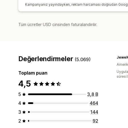
Kampanyanız yayındayken, reklam harcaması doğrudan Google Ad
Tüm ücretler USD cinsinden faturalandırılır.
Değerlendirmeler
Jewel
(5.069)
Amerika
Uygula
Toplam puan
süresi
4,5
5
3,8 B
4
464
3
144
2
92