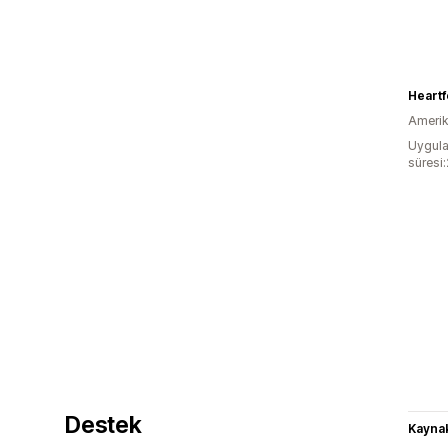
Heartf
Amerika
Uygula
süresi
Destek
Kaynak