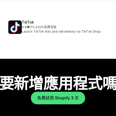
TikTok
滿分 5 顆星
4.8
(15,320)
•
免費安裝
共有 15320 則評價
Launch TikTok Ads and sell directly via TikTok Shop
要新增應用程式
免費試用 Shopify 3 天