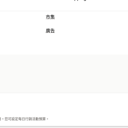
市集
產品資訊管理
廣告
產品摘要
產品同步處理
銷售資訊同步
目標設定
訂單管理
受眾分群
類似受眾
自訂受眾
活動
AI
庫存同步
行銷活動管理
AI 最佳化
自動化行銷活動
範本
AI 
成效分析
成效追蹤
廣告支出
互動指標
ROI 分析
控制面板
曝光次數
告費用。您可設定每日行銷活動預算。