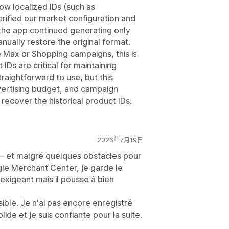
low localized IDs (such as
rified our market configuration and
the app continued generating only
nually restore the original format.
 Max or Shopping campaigns, this is
IDs are critical for maintaining
straightforward to use, but this
vertising budget, and campaign
recover the historical product IDs.
2026年7月19日
 et malgré quelques obstacles pour
le Merchant Center, je garde le
 exigeant mais il pousse à bien
sible. Je n'ai pas encore enregistré
ide et je suis confiante pour la suite.