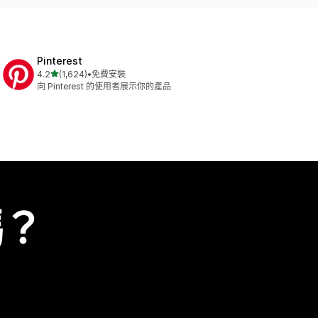
Pinterest
滿分 5 顆星
4.2
(1,624)
•
免費安裝
共有 1624 則評價
向 Pinterest 的使用者展示你的產品
嗎？