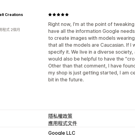
elt Creations
Right now, I’m at the point of tweakin
用程式 2個月
have all the information Google needs,
to create images with models wearing m
that all the models are Caucasian. If I 
specify it. We live in a diverse society,
would also be helpful to have the “cro
Other than that comment, I have found
my shop is just getting started, I am ce
bit in the future.
隱私權政策
應用程式文件
Google LLC