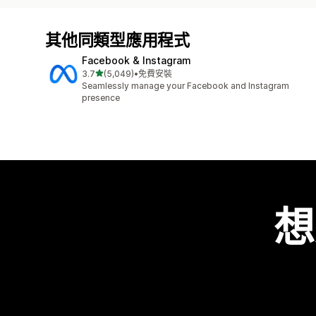
其他同類型應用程式
Facebook & Instagram
滿分 5 顆星
3.7
(5,049)
•
免費安裝
共有 5049 則評價
Seamlessly manage your Facebook and Instagram
presence
想