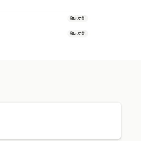
顯示功能
顯示功能
處理
 目標設定
再行銷
影像與影片
網站
影片廣告
點閱率
轉換追蹤
單次獲客成本