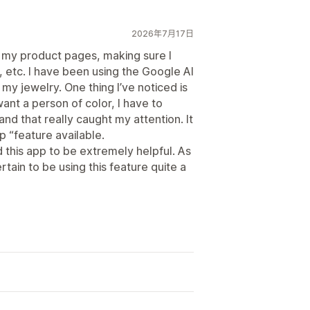
2026年7月17日
g my product pages, making sure I
 etc. I have been using the Google AI
y jewelry. One thing I’ve noticed is
want a person of color, I have to
 and that really caught my attention. It
p “feature available.
 this app to be extremely helpful. As
rtain to be using this feature quite a