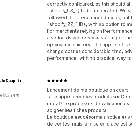
correctly configured, as this should al
`shopify_US_`) to be generated. We ve
followed their recommendations, but 
`shopify_ZZ_` IDs, with no option to ma
For merchants relying on Performance
a serious issue because stable product 
optimization history. The app itself is 
change cost us considerable time, ad
performance, with no practical way to 
ble Dauphin
Lancement de ma boutique en cours —
用程式 2年多
faire approuver mes produits sur Goog
moral ! Le processus de validation est
soigner ses fiches produits.
La boutique est désormais active et vi
de ventes, mais la mise en place est sol