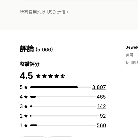
所有費用均以 USD 計價。
評論
Jewel
(5,066)
美國
使用應
整體評分
4.5
5
3,807
4
465
3
142
2
92
1
560