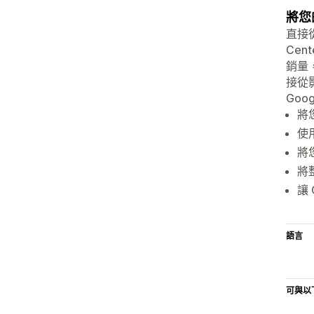
將您
直接從
Cen
銷量，
接從影
Goo
將您
使
將
將整
讓
語言
可與以