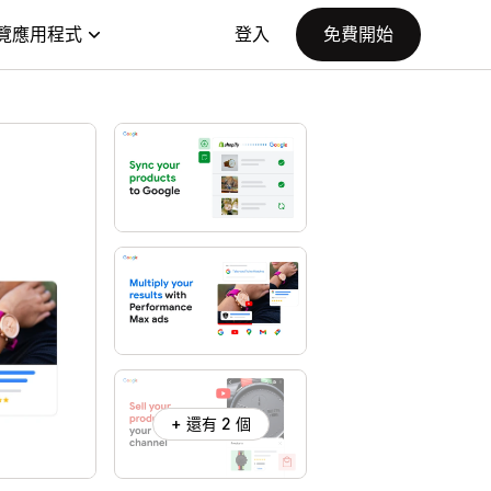
覽應用程式
登入
免費開始
+ 還有 2 個