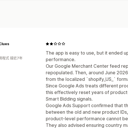
Clues
The app is easy to use, but it ended up
用程式 接近7年
performance.
Our Google Merchant Center feed rep
repopulated. Then, around June 2026,
from the localized `shopify_US_` form
Since Google Ads treats different pro
this effectively reset years of produc
Smart Bidding signals.
Google Ads Support confirmed that th
between the old and new product IDs, s
product-level performance cannot be 
They also advised ensuring country m