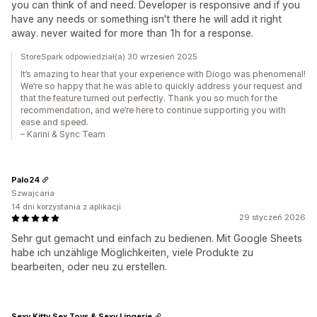
you can think of and need. Developer is responsive and if you
have any needs or something isn't there he will add it right
away. never waited for more than 1h for a response.
StoreSpark odpowiedział(a) 30 wrzesień 2025
It’s amazing to hear that your experience with Diogo was phenomenal!
We’re so happy that he was able to quickly address your request and
that the feature turned out perfectly. Thank you so much for the
recommendation, and we’re here to continue supporting you with
ease and speed.
– Karini & Sync Team
Palo24
Szwajcaria
14 dni korzystania z aplikacji
29 styczeń 2026
Sehr gut gemacht und einfach zu bedienen. Mit Google Sheets
habe ich unzählige Möglichkeiten, viele Produkte zu
bearbeiten, oder neu zu erstellen.
Sexy Kitty Sex Toys & Sexy Lingerie