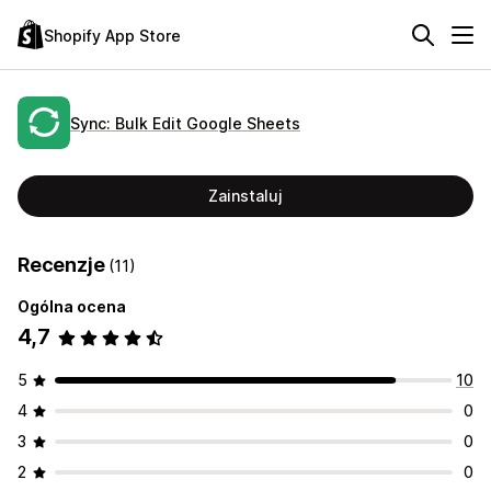
Shopify App Store
Sync: Bulk Edit Google Sheets
Zainstaluj
Recenzje
(11)
Ogólna ocena
4,7
5
10
4
0
3
0
2
0