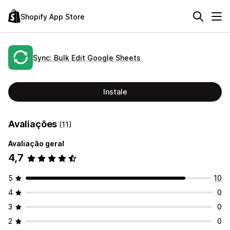
Shopify App Store
Sync: Bulk Edit Google Sheets
Instale
Avaliações
(11)
Avaliação geral
4,7
5
10
4
0
3
0
2
0