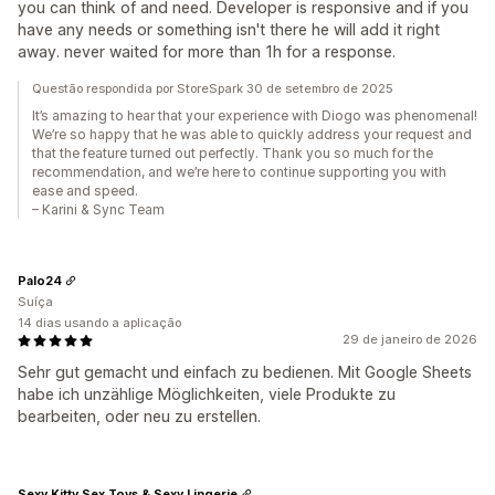
you can think of and need. Developer is responsive and if you
have any needs or something isn't there he will add it right
away. never waited for more than 1h for a response.
Questão respondida por StoreSpark 30 de setembro de 2025
It’s amazing to hear that your experience with Diogo was phenomenal!
We’re so happy that he was able to quickly address your request and
that the feature turned out perfectly. Thank you so much for the
recommendation, and we’re here to continue supporting you with
ease and speed.
– Karini & Sync Team
Palo24
Suíça
14 dias usando a aplicação
29 de janeiro de 2026
Sehr gut gemacht und einfach zu bedienen. Mit Google Sheets
habe ich unzählige Möglichkeiten, viele Produkte zu
bearbeiten, oder neu zu erstellen.
Sexy Kitty Sex Toys & Sexy Lingerie