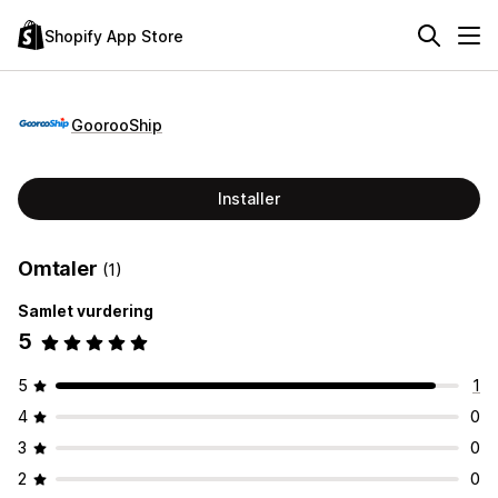
Shopify App Store
GoorooShip
Installer
Omtaler
(1)
Samlet vurdering
5
5
1
4
0
3
0
2
0