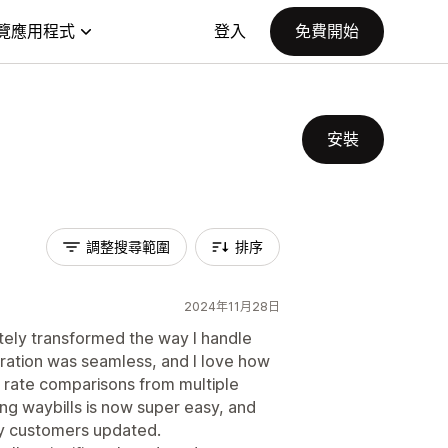
覽應用程式
登入
免費開始
安裝
調整搜尋範圍
排序
2024年11月28日
ely transformed the way I handle
gration was seamless, and I love how
d rate comparisons from multiple
ing waybills is now super easy, and
my customers updated.