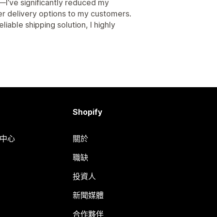
—I’ve significantly reduced my
er delivery options to my customers.
liable shipping solution, I highly
Shopify
明中心
關於
職缺
投資人
新聞媒體
合作夥伴