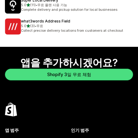
Super Local Delivery
별 5개 중
5.0
(11)
•
무료 플랜 사용 가능
총 리뷰 11개
Complete delivery and pickup solution for local businesses
what3words Address Field
별 5개 중
5.0
(3)
•
무료
총 리뷰 3개
Collect precise delivery locations from customers at checkout
앱을 추가하시겠어요?
Shopify 3일 무료 체험
앱 범주
인기 범주