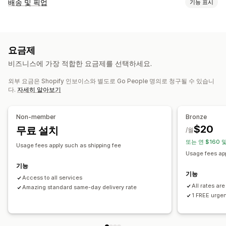
추적
배송 및 픽업
기능 표시
브랜드 추적 페이지
실시간 추적
사용자 지정 추적 링크
배송 옵션
알림
변동 가격
경로 계획
이메일
SMS
요금제
픽업 옵션
비즈니스에 가장 적합한 요금제를 선택하세요.
오프라인 스토어
외부 요금은 Shopify 인보이스와 별도로 Go People 명의로 청구될 수 있습니
실시간 추적
다.
자세히 알아보기
SMS 알림
배송 지도
이메일 알림
ETAs
운전자 추적
주문 추적
배송 확인
추적 페이지
경로 최적화
Non-member
Bronze
$20
무료 설치
/월
또는 연 $160 
Usage fees apply such as shipping fee
Usage fees app
기능
기능
Access to all services
All rates ar
Amazing standard same-day delivery rate
1 FREE urgen