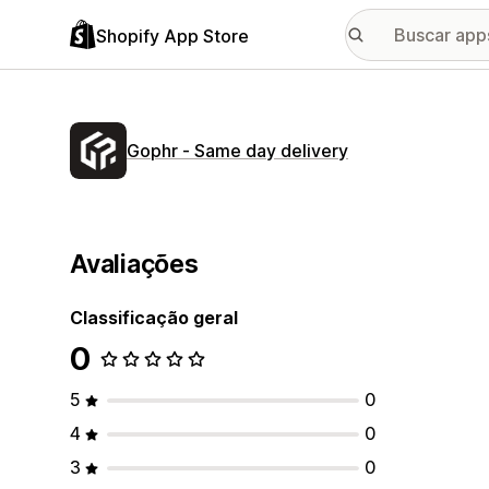
Shopify App Store
Gophr ‑ Same day delivery
Avaliações
Classificação geral
0
5
0
4
0
3
0