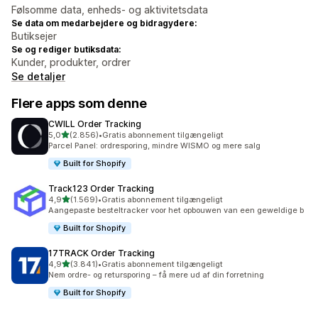
Følsomme data, enheds- og aktivitetsdata
Se data om medarbejdere og bidragydere:
Butiksejer
Se og rediger butiksdata:
Kunder, produkter, ordrer
Se detaljer
Flere apps som denne
CWILL Order Tracking
ud af 5 stjerner
5,0
(2.856)
•
Gratis abonnement tilgængeligt
2856 anmeldelser i alt
Parcel Panel: ordresporing, mindre WISMO og mere salg
Built for Shopify
Track123 Order Tracking
ud af 5 stjerner
4,9
(1.569)
•
Gratis abonnement tilgængeligt
1569 anmeldelser i alt
Aangepaste besteltracker voor het opbouwen van een geweldige b
Built for Shopify
17TRACK Order Tracking
ud af 5 stjerner
4,9
(3.841)
•
Gratis abonnement tilgængeligt
3841 anmeldelser i alt
Nem ordre- og retursporing – få mere ud af din forretning
Built for Shopify