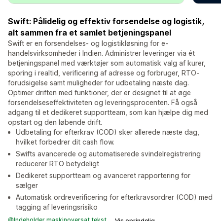
Swift: Pålidelig og effektiv forsendelse og logistik,
alt sammen fra et samlet betjeningspanel
Swift er en forsendelses- og logistikløsning for e-
handelsvirksomheder i Indien. Administrer leveringer via ét
betjeningspanel med værktøjer som automatisk valg af kurer,
sporing i realtid, verificering af adresse og forbruger, RTO-
forudsigelse samt muligheder for udbetaling næste dag.
Optimer driften med funktioner, der er designet til at øge
forsendelseseffektiviteten og leveringsprocenten. Få også
adgang til et dedikeret supportteam, som kan hjælpe dig med
opstart og den løbende drift.
Udbetaling for efterkrav (COD) sker allerede næste dag,
hvilket forbedrer dit cash flow.
Swifts avancerede og automatiserede svindelregistrering
reducerer RTO betydeligt
Dedikeret supportteam og avanceret rapportering for
sælger
Automatisk ordreverificering for efterkravsordrer (COD) med
tagging af leveringsrisiko
Indeholder maskinoversat tekst
Vis oprindelig