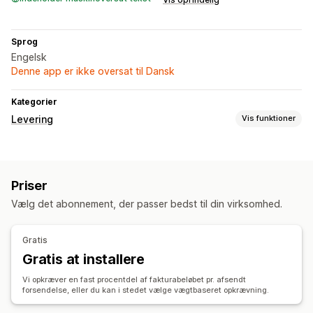
Sprog
Engelsk
Denne app er ikke oversat til Dansk
Kategorier
Levering
Vis funktioner
Labels og emballage
Labeloprettelse
Labeltilpasning
Masseudskrivning
Priser
Stregkodescanning
Pluklister
Leveringsregler
Vælg det abonnement, der passer bedst til din virksomhed.
Leveringsdato
Ordresynkronisering
Flere sprog
Valg af fragtfirma
Gratis
Administration af forsendelser
Gratis at installere
Ordresynkronisering
Sporing i realtid
Vi opkræver en fast procentdel af fakturabeløbet pr. afsendt
Brandet sporingsside
Mailnotifikationer
forsendelse, eller du kan i stedet vælge vægtbaseret opkrævning.
Ordreopdateringer
Leveringsanalyse