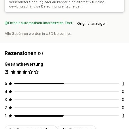
Tracking-Seite mit Branding
E-Mail-Benachrichtigungen
versendeter Sendung oder du kannst dich alternativ für eine
gewichtsabhängige Berechnung entscheiden.
Bestellupdates
Versandanalysen
Enthält automatisch übersetzten Text
Original anzeigen
Alle Gebühren werden in USD berechnet.
Rezensionen
(2)
Gesamtbewertung
3
5
1
4
0
3
0
2
0
1
1