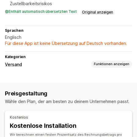
Zustellbarkeitsrisikos
Enthält automatisch übersetzten Text
Original anzeigen
Sprachen
Englisch
Für diese App ist keine Übersetzung auf Deutsch vorhanden.
Kategorien
Versand
Funktionen anzeigen
Etiketten und Verpackung
Etiketterstellung
Etikettanpassung
Seriendruck
Preisgestaltung
Scannen per Barcode
Kommissionierlisten
Versandregeln
Wähle den Plan, der am besten zu deinem Unternehmen passt.
Lieferdatum
Bestellsynchronisierung
Mehrere Sprachen
Versanddienstleisterauswahl
Kostenlos
Verwaltung von Lieferungen
Kostenlose Installation
Bestellsynchronisierung
Tracking in Echtzeit
Wir berechnen einen festen Prozentsatz des Rechnungsbetrags pro