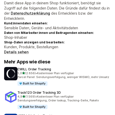
Damit diese App in deinem Shop funktioniert, benötigt sie
Zugriff auf die folgenden Daten. Die Gründe dafür findest du in
der
Datenschutzerklärung
des Entwicklers bzw. der
Entwicklerin.
Kund:innendaten einsehen:
Sensible Daten, Geräte- und Aktivitätsdaten
Daten von Mitarbeiter:innen und Beitragenden einsehen:
Shop-Inhaber
Shop-Daten anzeigen und bearbeiten:
Kunden, Produkte, Bestellungen
Details sehen
Mehr Apps wie diese
CWILL Order Tracking
von 5 Sternen
5,0
(2.856)
•
Kostenloser Plan verfügbar
2856 Rezensionen insgesamt
Parcel Panel: Sendungsverfolgung, weniger WISMO, mehr Umsatz
Built for Shopify
Track123 Order Tracking 3D
von 5 Sternen
4,9
(1.569)
•
Kostenloser Plan verfügbar
1569 Rezensionen insgesamt
Sendungsverfolgung, Order lookup, Tracking-Seite, Paketv
Built for Shopify