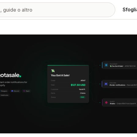
Sfogli
ria immagini in evidenza