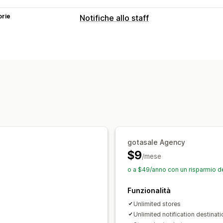
orie
Notifiche allo staff
Tipi di notifiche
Creazione dell’ordine
Annullamenti di
Aggiornamenti di spedizione
Rimbors
Notifiche ai clienti
Notifiche allo staff
Notifiche ai venditori
Personalizzazione
Regole per le notifiche
Notifiche in b
gotasale Agency
$9
/mese
o a $49/anno con un risparmio d
Funzionalità
Unlimited stores
Unlimited notification destinat