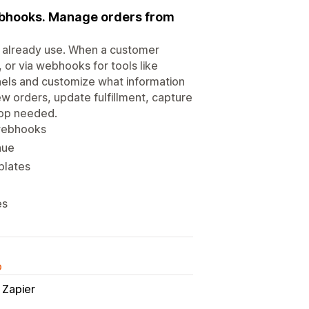
webhooks. Manage orders from
ou already use. When a customer
 or via webhooks for tools like
nels and customize what information
ew orders, update fulfillment, capture
top needed.
 webhooks
nue
plates
es
o
Zapier