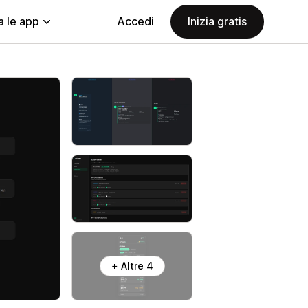
a le app
Accedi
Inizia gratis
+ Altre 4