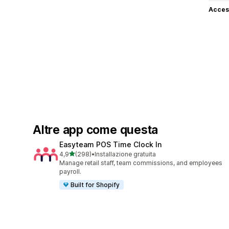
Access
Altre app come questa
Easyteam POS Time Clock In
stelle su 5
4,9
(298)
•
Installazione gratuita
298 recensioni totali
Manage retail staff, team commissions, and employees
payroll.
Built for Shopify