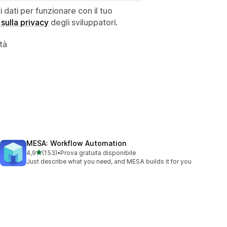
dati per funzionare con il tuo
 sulla privacy
degli sviluppatori.
ità
MESA: Workflow Automation
stelle su 5
4,9
(153)
•
Prova gratuita disponibile
153 recensioni totali
Just describe what you need, and MESA builds it for you