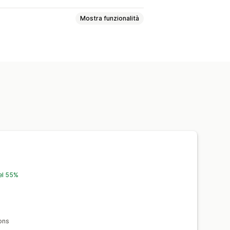
Mostra funzionalità
 ordini
Stato dell’ordine
i
Resi e cambi
Avvisi sulle scorte
Notifiche ai fornitori
atch
Multicanale
el 55%
ions