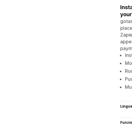
Inst
your
gotas
place
Zapie
appea
payme
Ins
Mob
Rou
Pus
Mul
Lingu
Funzi