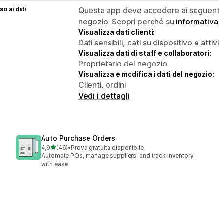
o ai dati
Questa app deve accedere ai seguenti 
negozio. Scopri perché su
informativa
Visualizza dati clienti:
Dati sensibili, dati su dispositivo e attiv
Visualizza dati di staff e collaboratori:
Proprietario del negozio
Visualizza e modifica i dati del negozio:
Clienti, ordini
Vedi i dettagli
Auto Purchase Orders
stelle su 5
4,9
(46)
•
Prova gratuita disponibile
46 recensioni totali
Automate POs, manage suppliers, and track inventory
with ease