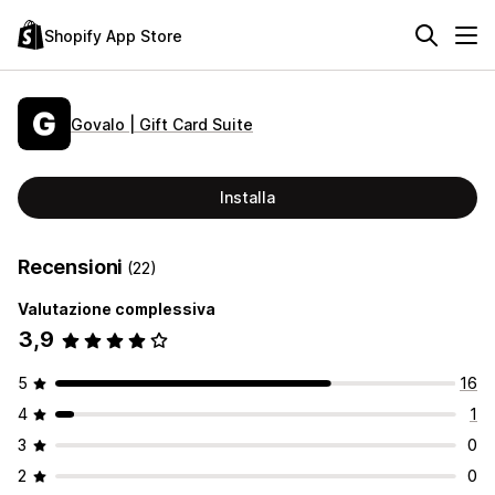
Shopify App Store
Govalo | Gift Card Suite
Installa
Recensioni
(22)
Valutazione complessiva
3,9
5
16
4
1
3
0
2
0