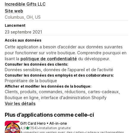
Incredible Gifts LLC
Site web
Columbus, OH, US
Lancement
23 septembre 2021
Accès aux données
Cette application a besoin d’accéder aux données suivantes
pour fonctionner sur votre boutique. Comprendre pourquoi en
lisant la
politique de confidentialité
du développeur.
Consulter les données des clients:
Données sensibles, données de l’appareil et de l’activité
Consulter les données des employés et des collaborateurs:
Propriétaire de la boutique
Afficher et modifier les données de la boutique:
Clients, produits, commandes, réductions, cartes-cadeaux,
Boutique en ligne, interface d'administration Shopify
Voir les détails
Plus d’applications comme celle-ci
Gift Card Hero • All‑in‑one
étoile(s) sur 5
4,9
(154)
•
Installation gratuite
154 avis au total
Augmentez vos ventes avec des cartes-cadeaux rechargeables