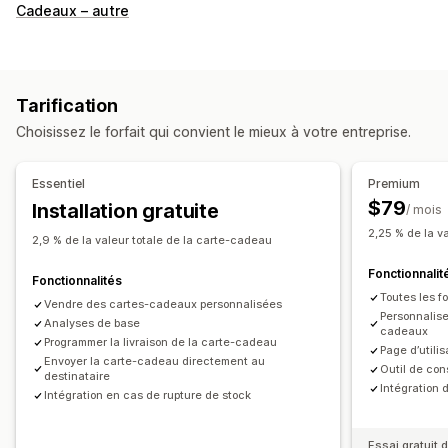
Types de cartes
Cadeaux – autre
Groupée
Numérique
Crédit en magasin
Personnalisation
Montants personnalisés
Design personnalisé
Tarification
E-mail personnalisé
Page de remboursement
Choisissez le forfait qui convient le mieux à votre entreprise.
Page du solde
Messages cadeaux
Date d’expiration
Rappels
Importation de carte-cadeau
Essentiel
Premium
$79
Installation gratuite
/ mois
Options de livraison
2,25 % de la v
Envoi groupé
E-mail
2,9 % de la valeur totale de la carte-cadeau
Fonctionnalit
Fonctionnalités
Toutes les fo
Vendre des cartes-cadeaux personnalisées
Personnalise
Analyses de base
cadeaux
Programmer la livraison de la carte-cadeau
Page d’utili
Envoyer la carte-cadeau directement au
Outil de con
destinataire
Intégration 
Intégration en cas de rupture de stock
Essai gratuit d