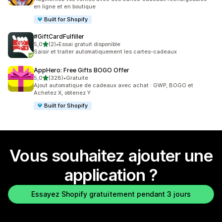
en ligne et en boutique
Built for Shopify
#GiftCardFulfiller
étoile(s) sur 5
5,0
(2)
•
Essai gratuit disponible
2 avis au total
Saisir et traiter automatiquement les cartes-cadeaux
AppHero: Free Gifts BOGO Offer
étoile(s) sur 5
5,0
(328)
•
Gratuite
328 avis au total
Ajout automatique de cadeaux avec achat : GWP, BOGO et
Achetez X, obtenez Y
Built for Shopify
Vous souhaitez ajouter une
application ?
Essayez Shopify gratuitement pendant 3 jours