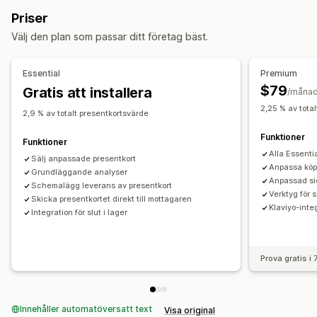
Anpassade belopp
Anpassad design
Anpassad e-post
Priser
Inlösningssida
Saldosida
Gåvomeddelanden
Välj den plan som passar ditt företag bäst.
Utgångsdatum
Påminnelser
Import av presentkort
Essential
Premium
Leveransalternativ
$79
Gratis att installera
/måna
Bulkutskick
E-post
2,25 % av tota
2,9 % av totalt presentkortsvärde
Funktioner
Funktioner
Alla Essenti
Sälj anpassade presentkort
Anpassa köp
Grundläggande analyser
Anpassad sid
Schemalägg leverans av presentkort
Verktyg för s
Skicka presentkortet direkt till mottagaren
Klaviyo-inte
Integration för slut i lager
Prova gratis i
Innehåller automatöversatt text
Visa original