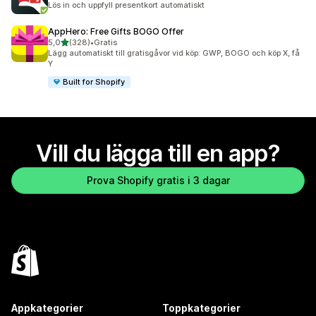
Lös in och uppfyll presentkort automatiskt
AppHero: Free Gifts BOGO Offer
av 5 stjärnor
5,0
(328)
•
Gratis
328 recensioner totalt
Lägg automatiskt till gratisgåvor vid köp: GWP, BOGO och köp X, få
Y
Built for Shopify
Vill du lägga till en app?
Prova Shopify gratis i 3 dagar
Appkategorier
Toppkategorier