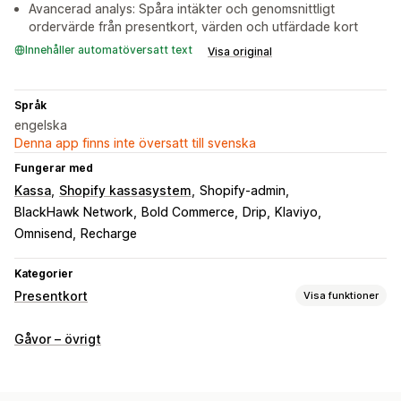
Avancerad analys: Spåra intäkter och genomsnittligt
ordervärde från presentkort, värden och utfärdade kort
Innehåller automatöversatt text
Visa original
Språk
engelska
Denna app finns inte översatt till svenska
Fungerar med
Kassa
Shopify kassasystem
Shopify-admin
BlackHawk Network
Bold Commerce
Drip
Klaviyo
Omnisend
Recharge
Kategorier
Presentkort
Visa funktioner
Korttyper
Gåvor – övrigt
Bulk
Digital
Värdecheck
Anpassning