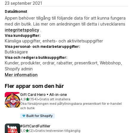
23 september 2021
Dataåtkomst
Appen behöver tillgång till följande data för att kunna fungera
med din butik. Läs mer om anledningen till detta i utvecklarens
integritetspolicy
.
Visa kunduppgifter:
Känsliga uppgifter, enhets- och aktivitetsuppgifter
Visa personal- och medarbetaruppgifter:
Butiksägare
Visa och redigera butiksuppgifter:
Kunder, produkter, ordrar, rabatter, presentkort, Webbshop,
Shopify admin
Mer information
Fler appar som den här
Gift Card Hero • All‑in‑one
av 5 stjärnor
4,9
(154)
•
Gratis att installera
154 recensioner totalt
Öka försäljningen med påfyllningsbara presentkort för e-handel
och butik
Built for Shopify
#GiftCardFulfiller
av 5 stjärnor
5,0
(2)
•
Gratis testversion tillgänglig
2 recensioner totalt