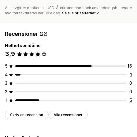
Alla avgifter debiteras i USD. Återkommande och användningsbaserade
avgifter faktureras var 30:e dag.
Se alla prisalternativ
Recensioner
(22)
Helhetsomdöme
3,9
5
16
4
1
3
0
2
0
1
5
Skriv en recension
Alla recensioner