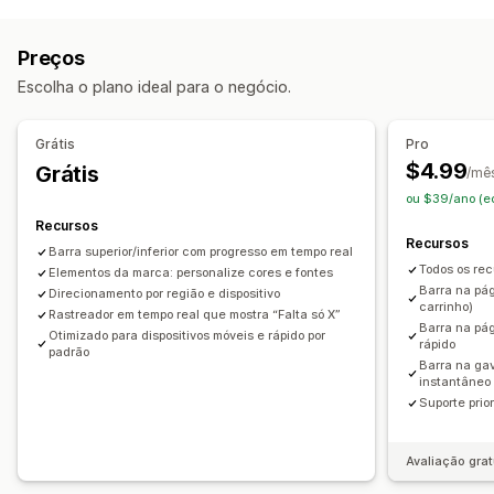
Tipo de banner
Barra de anúncios
Frete grátis
Notificação
Preços
Página do produto
Promocional
Escolha o plano ideal para o negócio.
Recomendações personalizadas
Personalização
Grátis
Pro
Posição do banner
Animações
Tela adesiva
$4.99
Grátis
/mê
Links e botões
Planos de fundo
Cor e fonte
ou $39/ano (e
CSS personalizado
Emojis
Em vários idiomas
Recursos
Recursos
Responsividade para dispositivos móveis
Barra superior/inferior com progresso em tempo real
Todos os rec
Segmentação geográfica
Elementos da marca: personalize cores e fontes
Barra na pág
Direcionamento por região e dispositivo
Segmentação por comportamento
carrinho)
Rastreador em tempo real que mostra “Falta só X”
Barra na pá
Otimizado para dispositivos móveis e rápido por
Análises e relatórios
rápido
padrão
Barra na gav
Testes A/B
Rastreamento de comportamento
instantâneo
Acompanhamento do desempenho
Suporte prior
Avaliação grat