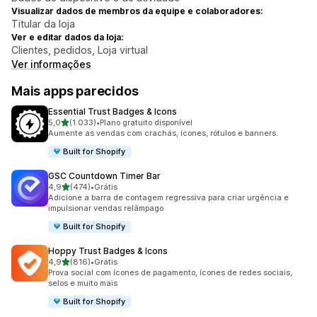
Visualizar dados de membros da equipe e colaboradores:
Titular da loja
Ver e editar dados da loja:
Clientes, pedidos, Loja virtual
Ver informações
Mais apps parecidos
Essential Trust Badges & Icons
de 5 estrelas
5,0
(1.033)
•
Plano gratuito disponível
1033 avaliações ao todo
Aumente as vendas com crachás, ícones, rótulos e banners.
Built for Shopify
GSC Countdown Timer Bar
de 5 estrelas
4,9
(474)
•
Grátis
474 avaliações ao todo
Adicione a barra de contagem regressiva para criar urgência e
impulsionar vendas relâmpago
Built for Shopify
Hoppy Trust Badges & Icons
de 5 estrelas
4,9
(816)
•
Grátis
816 avaliações ao todo
Prova social com ícones de pagamento, ícones de redes sociais,
selos e muito mais
Built for Shopify