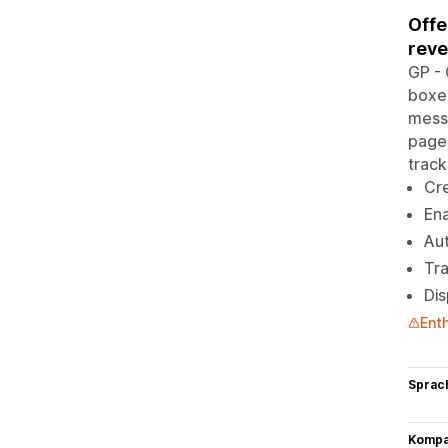
Offe
reve
GP - 
boxes
messa
pages
track
Cre
Ena
Aut
Tra
Dis
Ent
Sprac
Kompat