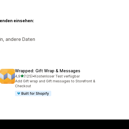
genden einsehen:
in, andere Daten
Wrapped: Gift Wrap & Messages
von 5 Sternen
4,9
(125)
•
Kostenloser Test verfügbar
125 Rezensionen insgesamt
Add Gift wrap and Gift messages to Storefront &
Checkout
Built for Shopify