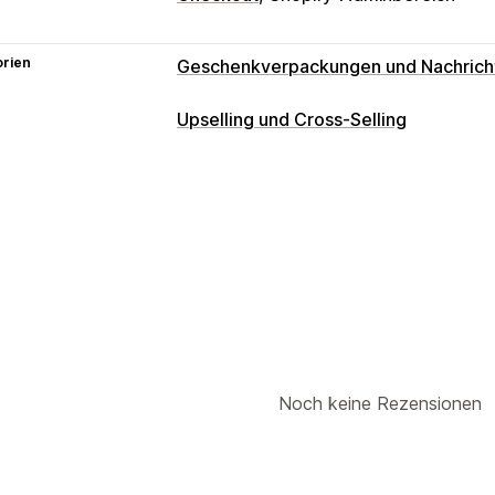
orien
Geschenkverpackungen und Nachrich
Geschenkoptionen
Upselling und Cross-Selling
Geschenkverpackung
Geschenkbox
Anpassung
Geschenkbelege
Geschenkgutschei
Produktseiten-Upselling
Anpassung
Angebote und Empfehlungen
Automatisches Tagging
Geschenk-W
Geschenkverpackung
Analysen
Conversion-Raten
Noch keine Rezensionen