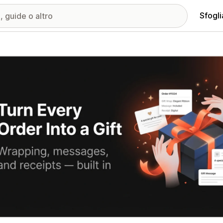
Sfogli
ria immagini in evidenza