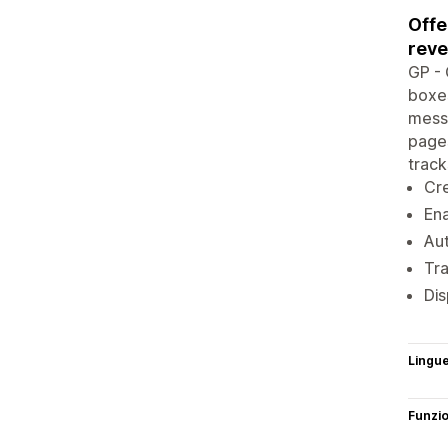
Offe
reve
GP - 
boxes
messa
pages
track
Cre
Ena
Aut
Tra
Dis
Lingu
Funzi