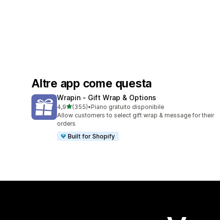
Altre app come questa
Wrapin ‑ Gift Wrap & Options
stelle su 5
4,9
(355)
•
Piano gratuito disponibile
355 recensioni totali
Allow customers to select gift wrap & message for their
orders
Built for Shopify