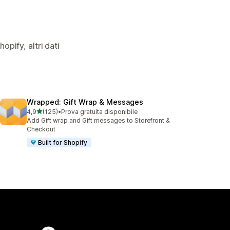
opify, altri dati
Wrapped: Gift Wrap & Messages
stelle su 5
4,9
(125)
•
Prova gratuita disponibile
125 recensioni totali
Add Gift wrap and Gift messages to Storefront &
Checkout
Built for Shopify