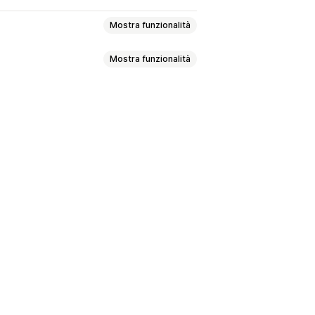
Mostra funzionalità
Mostra funzionalità
ti regalo
Messaggi per i regali
r i regali