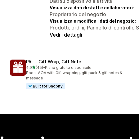
Dati su dispositivo e attività
Visualizza dati di staff e collaboratori:
Proprietario del negozio
Visualizza e modifica i dati del negozio:
Prodotti, ordini, Pannello di controllo Sh
Vedi i dettagli
PAL ‑ Gift Wrap, Gift Note
stelle su 5
4,9
(45)
•
Piano gratuito disponibile
45 recensioni totali
Boost AOV with Gift wrapping, gift pack & gift notes &
message
Built for Shopify