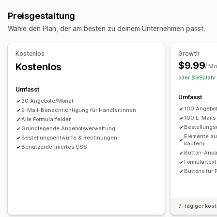
Preis ausblenden
Angebot anfordern
Preisgestaltung
Angebot in Bestellung umwandeln
Wähle den Plan, der am besten zu deinem Unternehmen passt.
Anpassung
Individuelle Anzeige
Schaltflächen
Angebotsformular
Kostenlos
Growth
Popups
$9.99
Kostenlos
/ M
oder $99/Jahr 
Benachrichtigungen
Umfasst
Adminbereich-Benachrichtigungen
Umfasst
20 Angebote/Monat
Automatische E-Mail-Antworten
E-Mail-Vorlagen
100 Angebo
E-Mail-Benachrichtigung für Händler:innen
Angebotsaktualisierungen
E-Mail-Benachrichtigungen
100 E-Mails
Alle Formularfelder
Bestellung
Grundlegende Angebotsverwaltung
Elemente aus
Bestellungsentwürfe & Rechnungen
kaufen)
Benutzerdefiniertes CSS
Button-Anp
Formulartex
Buttons für 
7-tägiger kos