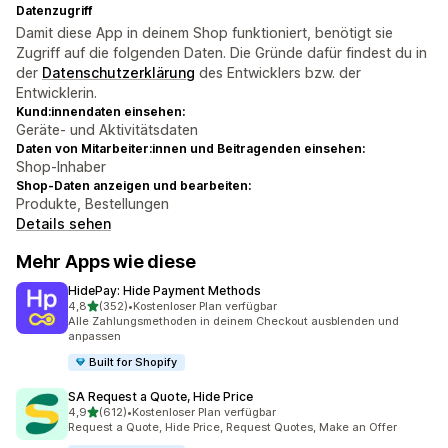
Datenzugriff
Damit diese App in deinem Shop funktioniert, benötigt sie
Zugriff auf die folgenden Daten. Die Gründe dafür findest du in
der
Datenschutzerklärung
des Entwicklers bzw. der
Entwicklerin.
Kund:innendaten einsehen:
Geräte- und Aktivitätsdaten
Daten von Mitarbeiter:innen und Beitragenden einsehen:
Shop-Inhaber
Shop-Daten anzeigen und bearbeiten:
Produkte, Bestellungen
Details sehen
Mehr Apps wie diese
HidePay: Hide Payment Methods
von 5 Sternen
4,8
(352)
•
Kostenloser Plan verfügbar
352 Rezensionen insgesamt
Alle Zahlungsmethoden in deinem Checkout ausblenden und
anpassen
Built for Shopify
SA Request a Quote, Hide Price
von 5 Sternen
4,9
(612)
•
Kostenloser Plan verfügbar
612 Rezensionen insgesamt
Request a Quote, Hide Price, Request Quotes, Make an Offer