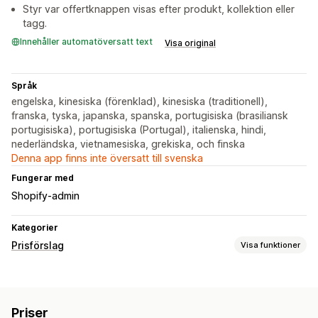
Styr var offertknappen visas efter produkt, kollektion eller
tagg.
Innehåller automatöversatt text
Visa original
Språk
engelska, kinesiska (förenklad), kinesiska (traditionell),
franska, tyska, japanska, spanska, portugisiska (brasiliansk
portugisiska), portugisiska (Portugal), italienska, hindi,
nederländska, vietnamesiska, grekiska, och finska
Denna app finns inte översatt till svenska
Fungerar med
Shopify-admin
Kategorier
Prisförslag
Visa funktioner
Prissättningsregler
Dölj pris
Begär en offert
Omvandla offert till order
Priser