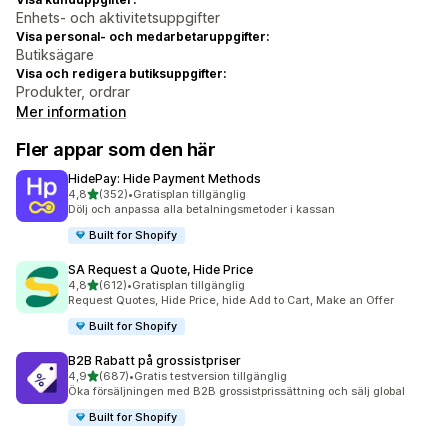
Enhets- och aktivitetsuppgifter
Visa personal- och medarbetaruppgifter:
Butiksägare
Visa och redigera butiksuppgifter:
Produkter, ordrar
Mer information
Fler appar som den här
HidePay: Hide Payment Methods
av 5 stjärnor
4,8
(352)
•
Gratisplan tillgänglig
352 recensioner totalt
Dölj och anpassa alla betalningsmetoder i kassan
Built for Shopify
SA Request a Quote, Hide Price
av 5 stjärnor
4,8
(612)
•
Gratisplan tillgänglig
612 recensioner totalt
Request Quotes, Hide Price, hide Add to Cart, Make an Offer
Built for Shopify
B2B Rabatt på grossistpriser
av 5 stjärnor
4,9
(687)
•
Gratis testversion tillgänglig
687 recensioner totalt
Öka försäljningen med B2B grossistprissättning och sälj global
Built for Shopify