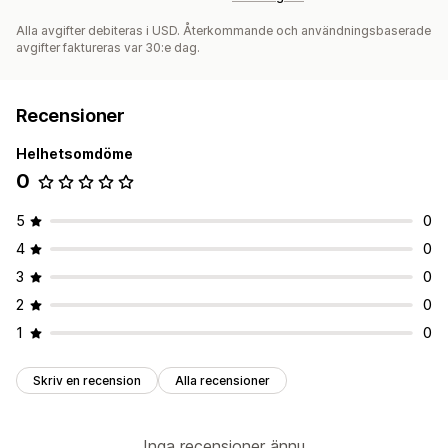
Alla avgifter debiteras i USD. Återkommande och användningsbaserade
avgifter faktureras var 30:e dag.
Recensioner
Helhetsomdöme
0
5
0
4
0
3
0
2
0
1
0
Skriv en recension
Alla recensioner
Inga recensioner ännu