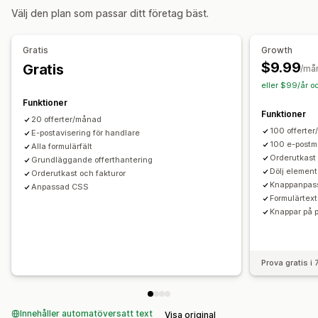
Anpassning
Välj den plan som passar ditt företag bäst.
Anpassad visning
Knappar
Offertformulär
Popup-fönster
Aviseringar
Gratis
Growth
$9.99
Gratis
Administratörsvarningar
Automatiserade e-postsvar
/må
eller $99/år o
E-postmallar
Offertuppdateringar
E-postaviseringar
Funktioner
Funktioner
20 offerter/månad
100 offerte
E-postavisering för handlare
100 e-postm
Alla formulärfält
Orderutkast 
Grundläggande offerthantering
Dölj element 
Orderutkast och fakturor
Knappanpas
Anpassad CSS
Formulärtext
Knappar på p
Prova gratis i
Innehåller automatöversatt text
Visa original