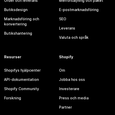
Order och leverans
Merförsäljning och paket
Butiksdesign
E-postmarknadsföring
Marknadsföring och
SEO
konvertering
Leverans
Butikshantering
Valuta och språk
Resurser
Shopify
Shopifys hjälpcenter
Om
API-dokumentation
Jobba hos oss
Shopify Community
Investerare
Forskning
Press och media
Partner