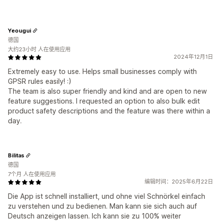
Yeougui
德国
大约23小时 人在使用应用
2024年12月1日
Extremely easy to use. Helps small businesses comply with
GPSR rules easily! :)
The team is also super friendly and kind and are open to new
feature suggestions. I requested an option to also bulk edit
product safety descriptions and the feature was there within a
day.
Bilitas
德国
7个月 人在使用应用
编辑时间：2025年6月22日
Die App ist schnell installiert, und ohne viel Schnörkel einfach
zu verstehen und zu bedienen. Man kann sie sich auch auf
Deutsch anzeigen lassen. Ich kann sie zu 100% weiter