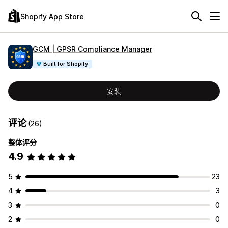
Shopify App Store
GCM | GPSR Compliance Manager
Built for Shopify
安装
评论
(26)
整体评分
4.9
5
23
4
3
3
0
2
0