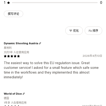
1
0
撰写评论
优化
排序
Dynamic Shooting Austria
奥地利
大约1年 人在使用应用
2026年4月13日
The easiest way to solve this EU regulation issue. Great
customer service! I asked for a small feature which safe some
time in the workflows and they implemented this almost
immediately!
World of Dice
德国
1年多 人在使用应用