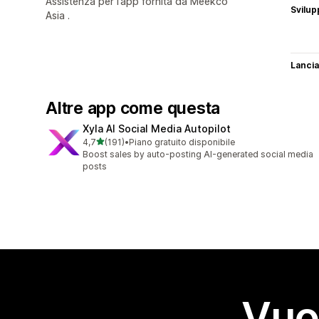
Assistenza per l’app fornita da Meekco
Svilup
Asia .
Lancia
Altre app come questa
Xyla AI Social Media Autopilot
stelle su 5
4,7
(191)
•
Piano gratuito disponibile
191 recensioni totali
Boost sales by auto-posting AI-generated social media
posts
Vuo