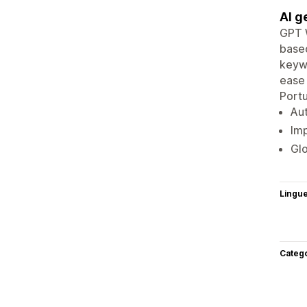
AI g
GPT W
based
keywo
ease 
Portu
Au
Imp
Glo
Lingu
Categ