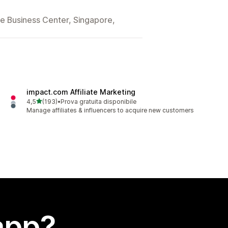
ce Business Center, Singapore,
impact.com Affiliate Marketing
stelle su 5
4,5
(193)
•
Prova gratuita disponibile
193 recensioni totali
Manage affiliates & influencers to acquire new customers
app?