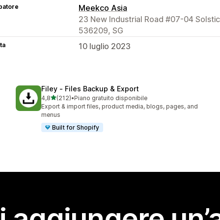
patore
Meekco Asia
23 New Industrial Road #07-04 Solsti
536209, SG
ta
10 luglio 2023
Filey ‑ Files Backup & Export
stelle su 5
4,8
(212)
•
Piano gratuito disponibile
212 recensioni totali
Export & import files, product media, blogs, pages, and
menus
Built for Shopify
i aggiungere un’