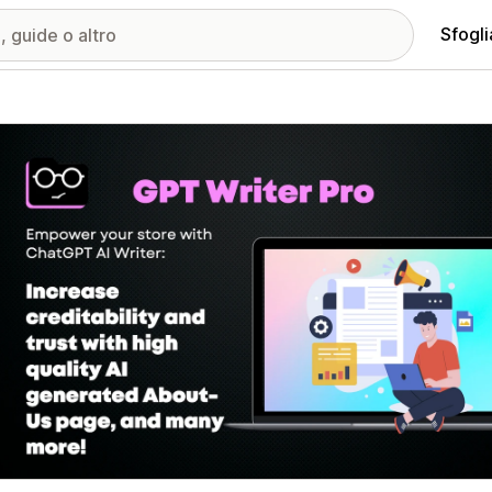
Sfogli
ria immagini in evidenza