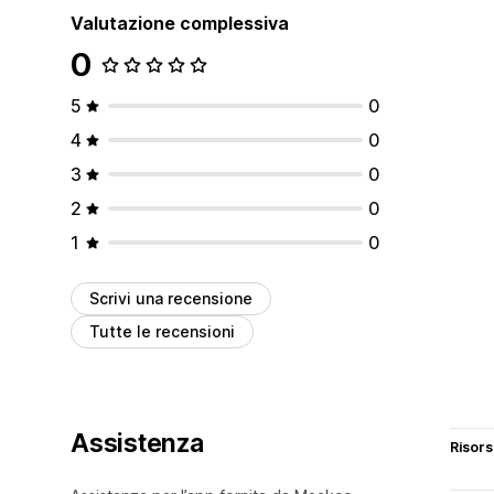
Valutazione complessiva
0
5
0
4
0
3
0
2
0
1
0
Scrivi una recensione
Tutte le recensioni
Assistenza
Risor