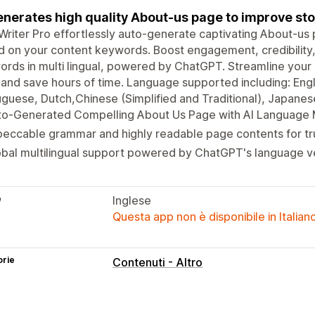
enerates high quality About-us page to improve st
riter Pro effortlessly auto-generate captivating About-us
 on your content keywords. Boost engagement, credibility,
rds in multi lingual, powered by ChatGPT. Streamline your 
and save hours of time. Language supported including: Engli
guese, Dutch,Chinese (Simplified and Traditional), Japanese
to-Generated Compelling About Us Page with AI Language 
eccable grammar and highly readable page contents for tru
bal multilingual support powered by ChatGPT's language ver
e
Inglese
Questa app non è disponibile in Italian
orie
Contenuti - Altro