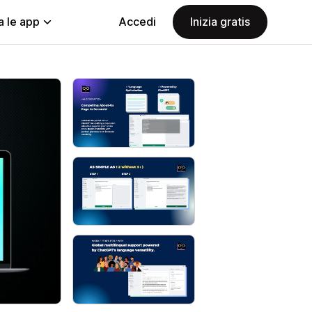
a le app
Accedi
Inizia gratis