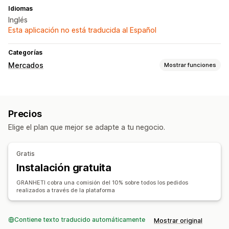
Idiomas
Inglés
Esta aplicación no está traducida al Español
Categorías
Mercados
Mostrar funciones
Gestión de publicaciones
Automatización de feed
Feed de productos
Precios
Selección de productos
Sincronización de ofertas
Elige el plan que mejor se adapte a tu negocio.
Moneda local
Traducción de feed
Subida masiva
Publicaciones personalizadas
Gratis
Informes y estadísticas de publicaciones
Instalación gratuita
Administración de pedidos
GRANHETl cobra una comisión del 10% sobre todos los pedidos
Pedidos al por mayor
Aprobación de pedidos
realizados a través de la plataforma
Sincronización de pedidos
Sincronización de seguimiento
Sincronización de inventario
Reglas personalizadas
Contiene texto traducido automáticamente
Mostrar original