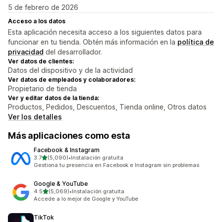
5 de febrero de 2026
Acceso a los datos
Esta aplicación necesita acceso a los siguientes datos para
funcionar en tu tienda. Obtén más información en la
política de
privacidad
del desarrollador.
Ver datos de clientes:
Datos del dispositivo y de la actividad
Ver datos de empleados y colaboradores:
Propietario de tienda
Ver y editar datos de la tienda:
Productos, Pedidos, Descuentos, Tienda online, Otros datos
Ver los detalles
Más aplicaciones como esta
Facebook & Instagram
de 5 estrellas
3.7
(5,090)
•
Instalación gratuita
5090 reseñas en total
Gestiona tu presencia en Facebook e Instagram sin problemas
Google & YouTube
de 5 estrellas
4.5
(5,069)
•
Instalación gratuita
5069 reseñas en total
Accede a lo mejor de Google y YouTube
TikTok