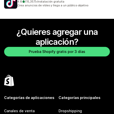
de 5 estrellas
4.8
(15,357)
•
Instalación gratuita
15357 reseñas en total
Crea anuncios de vídeo y llega a un público objetivo
¿Quieres agregar una
aplicación?
Prueba Shopify gratis por 3 días
Categorías de aplicaciones
Categorías principales
Canales de venta
Dropshipping