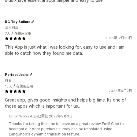
Must-have essential app! Simple and easy to use.
RC Toy Sellers
澳大利亚
7天 人在使用应用
2018年12月29日
This App is just what I was looking for, easy to use and I am
able to catch how they found me data.
Perfect Jeans
丹麦
15天 人在使用应用
2022年9月2日
Great app, gives good insights and helps big time. Its one of
those apps which is important for us..
Union Works Apps已回复 2022年9月3日
Thanks for taking the time to leave us a great review Emil! Glad to
hear that our post purchase survey can be translated using
LangShop's dynamic translation feature.