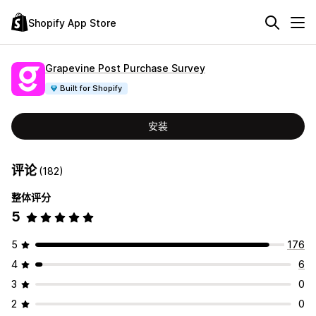
Shopify App Store
Grapevine Post Purchase Survey
Built for Shopify
安装
评论
(182)
整体评分
5
5
176
4
6
3
0
2
0