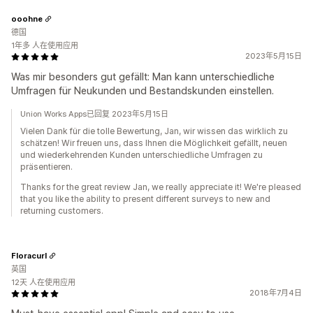
ooohne
德国
1年多 人在使用应用
2023年5月15日
Was mir besonders gut gefällt: Man kann unterschiedliche
Umfragen für Neukunden und Bestandskunden einstellen.
Union Works Apps已回复 2023年5月15日
Vielen Dank für die tolle Bewertung, Jan, wir wissen das wirklich zu
schätzen! Wir freuen uns, dass Ihnen die Möglichkeit gefällt, neuen
und wiederkehrenden Kunden unterschiedliche Umfragen zu
präsentieren.
Thanks for the great review Jan, we really appreciate it! We're pleased
that you like the ability to present different surveys to new and
returning customers.
Floracurl
英国
12天 人在使用应用
2018年7月4日