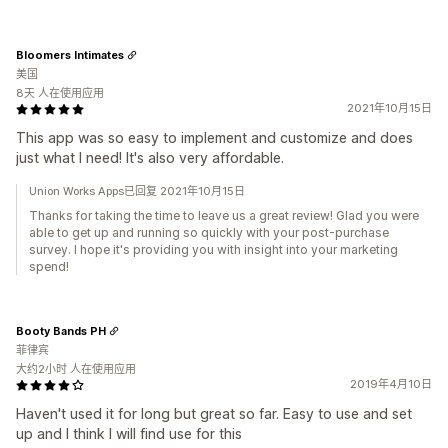
Bloomers Intimates
美国
8天 人在使用应用
2021年10月15日
This app was so easy to implement and customize and does
just what I need! It's also very affordable.
Union Works Apps已回复 2021年10月15日
Thanks for taking the time to leave us a great review! Glad you were
able to get up and running so quickly with your post-purchase
survey. I hope it's providing you with insight into your marketing
spend!
Booty Bands PH
菲律宾
大约2小时 人在使用应用
2019年4月10日
Haven't used it for long but great so far. Easy to use and set
up and I think I will find use for this