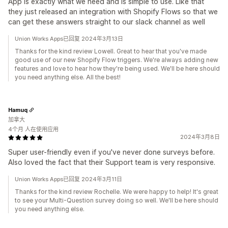
App is exactly what we need and is simple to use. Like that
they just released an integration with Shopify Flows so that we
can get these answers straight to our slack channel as well
Union Works Apps已回复 2024年3月13日
Thanks for the kind review Lowell. Great to hear that you've made
good use of our new Shopify Flow triggers. We're always adding new
features and love to hear how they're being used. We'll be here should
you need anything else. All the best!
Hamuq
加拿大
4个月 人在使用应用
2024年3月8日
Super user-friendly even if you've never done surveys before.
Also loved the fact that their Support team is very responsive.
Union Works Apps已回复 2024年3月11日
Thanks for the kind review Rochelle. We were happy to help! It's great
to see your Multi-Question survey doing so well. We'll be here should
you need anything else.