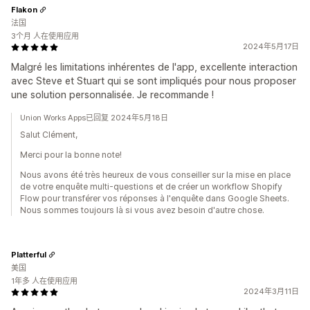
Flakon
法国
3个月 人在使用应用
2024年5月17日
Malgré les limitations inhérentes de l'app, excellente interaction
avec Steve et Stuart qui se sont impliqués pour nous proposer
une solution personnalisée. Je recommande !
Union Works Apps已回复 2024年5月18日
Salut Clément,
Merci pour la bonne note!
Nous avons été très heureux de vous conseiller sur la mise en place
de votre enquête multi-questions et de créer un workflow Shopify
Flow pour transférer vos réponses à l'enquête dans Google Sheets.
Nous sommes toujours là si vous avez besoin d'autre chose.
Platterful
美国
1年多 人在使用应用
2024年3月11日