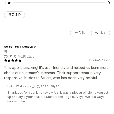
1
0
撰写评论
优化
排序
Swiss Toniq Geneva
瑞士
大约1个月 人在使用应用
2024年5月27日
This app is amazing! It's user friendly and helped us learn more
about our customer's interests. Their support team is very
responsive, Kudos to Stuart, who has been very helpful.
Union Works Apps已回复 2024年5月28日
Thank you for your kind review Ais. It was a pleasure helping you set
up and style your multiple Standalone Page surveys. We're always
happy to help.