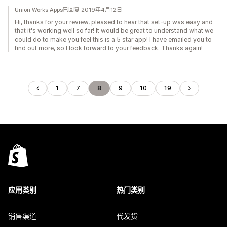
Union Works Apps已回复 2019年4月12日
Hi, thanks for your review, pleased to hear that set-up was easy and
that it's working well so far! It would be great to understand what we
could do to make you feel this is a 5 star app! I have emailed you to
find out more, so I look forward to your feedback. Thanks again!
1
7
8
9
10
19
应用类别
热门类别
销售渠道
代发货