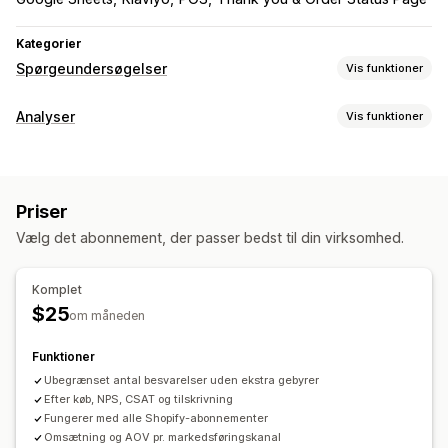
Kategorier
Spørgeundersøgelser
Vis funktioner
Tilpasning af formular
Analyser
Vis funktioner
Betinget logik
Tilpassede stile
Træk og slip-editor
Kundeadfærd
Integrerede formularer
Flere sprog
Aktivitetssporing
Segmentering
Loyalitetsanalyse
Spørgeundersøgelsestyper
Priser
Kohorteanalyse
Kundetilfredshed
Markedsundersøgelse
Vælg det abonnement, der passer bedst til din virksomhed.
Markedsføring og salg
Net Promoter Score (NPS)
Produktfeedback
Efter køb
Markedsføringstildeling
ROAS
Tragtanalyse
Tildeling
Komplet
Forladt indkøbskurv
$25
om måneden
Administration af indsendelser
Visualiseringer og rapporter
Dataeksport
Analyser
Kundesegmenter
Funktioner
Kontrolpanel med analyser
Benchmarking
Ubegrænset antal besvarelser uden ekstra gebyrer
Tilpassede rapporter
Dataeksport
Historisk analyse
Efter køb, NPS, CSAT og tilskrivning
Fungerer med alle Shopify-abonnementer
Omsætning og AOV pr. markedsføringskanal