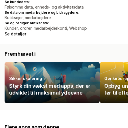
Se kundedata:
Følsomme data, enheds- og aktivitetsdata
Se data om medarbejdere og bidragydere:
Butiksejer, medarbejdere
Se og rediger butiksdata:
Kunder, ordrer, medarbejderkonti, Webshop
Se detaljer
Fremhævet i
Sikker skalering
Gør købsrej
Styrk din vækst med apps, der er
Opbyg uni
udviklet til maksimal ydeevne
før til eft
Flere apps som denne