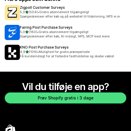
Zigpoll Customer Surveys
ud af 5 stjerner
5,0
(504)
•
Gratis abonnement tilgængeligt
504 anmeldelser i alt
Spørgeskemaer efter køb og på websitet til tilskrivning, NPS m.m.
Fairing Post Purchase Surveys
ud af 5 stjerner
5,0
(180)
•
Gratis abonnement tilgængeligt
180 anmeldelser i alt
Spørgeskemaer efter køb, AI-indsigt, NPS, MCP med mere.
KNO Post Purchase Surveys
ud af 5 stjerner
4,9
(109)
•
Mulighed for gratis prøveperiode
109 anmeldelser i alt
Få kundeindsigt for at forbedre fastholdelse og skabe vækst
Vil du tilføje en app?
Prøv Shopify gratis i 3 dage