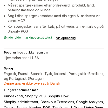
Målret spørgeskemaer efter ordreværdi, produkt, land,
betalingsmetode og kunde
Søg i dine spørgeskemadata med din egen AI-assistent via
vores MCP
Kør spørgeskemaer efter køb, på dit website, i e-mails og på
Shopify POS
Indeholder maskinoversat tekst
Vis oprindelig
Populær hos butikker som din
Hjemmehørende i USA
Sprog
Engelsk, Fransk, Spansk, Tysk, Italiensk, Portugisisk (Brasilien),
og Portugisisk (Portugal)
Denne app er ikke oversat til Dansk
Fungerer sammen med
Kundekonti
Shopify POS
Shopify Flow
Shopify-administrator
Checkout Extensions
Google Analytics
Google Sheets
Klaviyo
POS
Thank you & Order Status Page