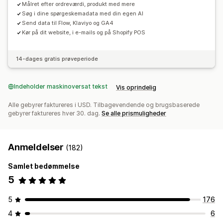
Målret efter ordreværdi, produkt med mere
Søg i dine spørgeskemadata med din egen AI
Send data til Flow, Klaviyo og GA4
Kør på dit website, i e-mails og på Shopify POS
14-dages gratis prøveperiode
Indeholder maskinoversat tekst
Vis oprindelig
Alle gebyrer faktureres i USD. Tilbagevendende og brugsbaserede
gebyrer faktureres hver 30. dag.
Se alle prismuligheder
Anmeldelser
(182)
Samlet bedømmelse
5
5
176
4
6