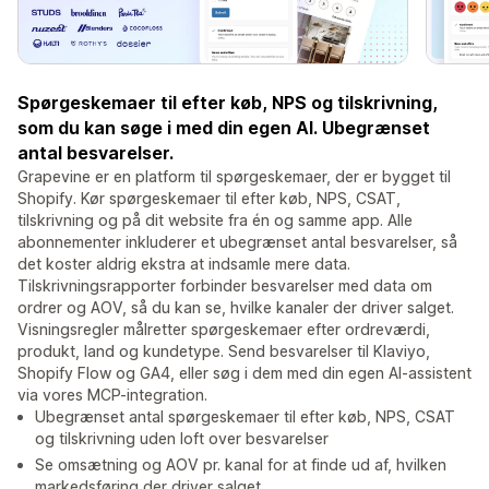
Spørgeskemaer til efter køb, NPS og tilskrivning,
som du kan søge i med din egen AI. Ubegrænset
antal besvarelser.
Grapevine er en platform til spørgeskemaer, der er bygget til
Shopify. Kør spørgeskemaer til efter køb, NPS, CSAT,
tilskrivning og på dit website fra én og samme app. Alle
abonnementer inkluderer et ubegrænset antal besvarelser, så
det koster aldrig ekstra at indsamle mere data.
Tilskrivningsrapporter forbinder besvarelser med data om
ordrer og AOV, så du kan se, hvilke kanaler der driver salget.
Visningsregler målretter spørgeskemaer efter ordreværdi,
produkt, land og kundetype. Send besvarelser til Klaviyo,
Shopify Flow og GA4, eller søg i dem med din egen AI-assistent
via vores MCP-integration.
Ubegrænset antal spørgeskemaer til efter køb, NPS, CSAT
og tilskrivning uden loft over besvarelser
Se omsætning og AOV pr. kanal for at finde ud af, hvilken
markedsføring der driver salget