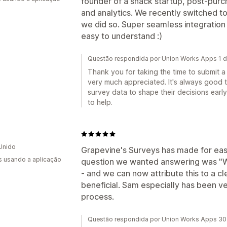
founder of a snack startup, post-purch
and analytics. We recently switched t
we did so. Super seamless integration 
easy to understand :)
Questão respondida por Union Works Apps 1 
Thank you for taking the time to submit a 
very much appreciated. It's always good 
survey data to shape their decisions early
to help.
Unido
Grapevine's Surveys has made for easy
s usando a aplicação
question we wanted answering was "Wh
- and we can now attribute this to a c
beneficial. Sam especially has been v
process.
Questão respondida por Union Works Apps 30 