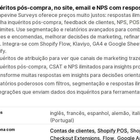
éritos pós-compra, no site, email e NPS com respos
pevine Surveys oferece preços muito justos: respostas ilimi
ha inquéritos pós-compra, feedback de clientes, NPS, POS 
limites. Use segmentação e relatórios avançados para com
tes e encomendas, melhorar decisões de marketing, refinar 
. Integra-se com Shopify Flow, Klaviyo, GA4 e Google Shee
fy.
uéritos de atribuição para ver que canais de marketing traz
uéritos pós-compra, CSAT e NPS ilimitados para insights p
nsforme muitas respostas em insights para decisões orien
atórios poderosos com filtros, segmentação e respostas ili
egrações que enviam dados dos inquéritos para ferramentas
as
inglês, francês, espanhol, alemão, ita
(Portugal)
ona com
Contas de clientes
Shopify POS
Sho
Checkout Extensions
Flow
Google An