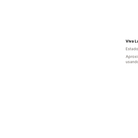
Viva L
Estado
Aprox
usando