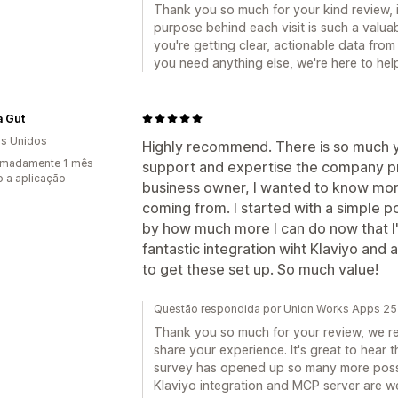
Thank you so much for your kind review, 
purpose behind each visit is such a valuab
you're getting clear, actionable data from 
you need anything else, we're here to hel
a Gut
s Unidos
Highly recommend. There is so much y
imadamente 1 mês
support and expertise the company pro
 a aplicação
business owner, I wanted to know m
coming from. I started with a simple 
by how much more I can do now that I'
fantastic integration wiht Klaviyo and
to get these set up. So much value!
Questão respondida por Union Works Apps 25 
Thank you so much for your review, we rea
share your experience. It's great to hear 
survey has opened up so many more possib
Klaviyo integration and MCP server are wel