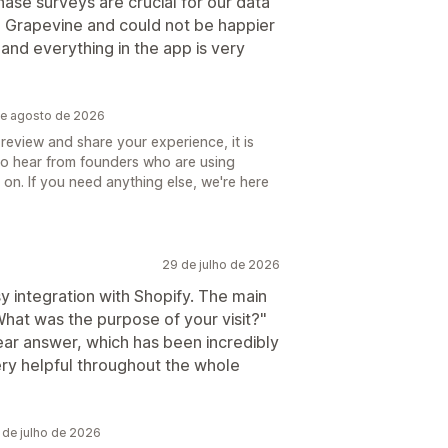
ase surveys are crucial for our data
o Grapevine and could not be happier
and everything in the app is very
de agosto de 2026
review and share your experience, it is
to hear from founders who are using
 on. If you need anything else, we're here
29 de julho de 2026
 integration with Shopify. The main
at was the purpose of your visit?"
lear answer, which has been incredibly
ery helpful throughout the whole
de julho de 2026