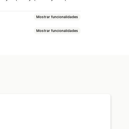
Mostrar funcionalidades
Mostrar funcionalidades
zados
Editor de arrastar e largar
Análise da fidelização
cado
Comentários sobre o produto
se de funil
Carrinho abandonado
iação comparativa
dos
Segmentos de clientes
o de dados
Análise do histórico