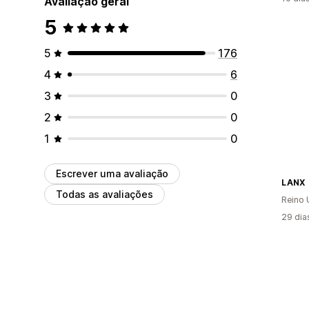
Avaliação geral
5
5
176
4
6
3
0
2
0
1
0
Escrever uma avaliação
LANX
Todas as avaliações
Reino 
29 dia