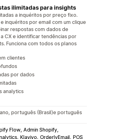
tas ilimitadas para insights
tadas a inquéritos por preço fixo.
e inquéritos por email com um clique
binar respostas com dados de
a CX e identificar tendências por
ts. Funciona com todos os planos
em clientes
rofundos
tadas por dados
mitadas
 analytics
liano, português (Brasil)e português
pify Flow
Admin Shopify
alytics
Klaviyo
OrderlyEmail
POS