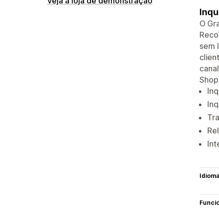
Veja a loja de demonstração
Inqu
O Gra
Recol
sem 
clien
canal
Shopi
Inq
Inq
Tra
Rel
Int
Idiom
Funci