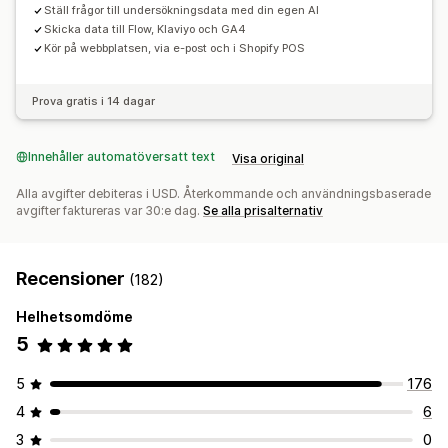
Ställ frågor till undersökningsdata med din egen AI
Skicka data till Flow, Klaviyo och GA4
Kör på webbplatsen, via e-post och i Shopify POS
Prova gratis i 14 dagar
Innehåller automatöversatt text
Visa original
Alla avgifter debiteras i USD. Återkommande och användningsbaserade
avgifter faktureras var 30:e dag.
Se alla prisalternativ
Recensioner
(182)
Helhetsomdöme
5
5
176
4
6
3
0