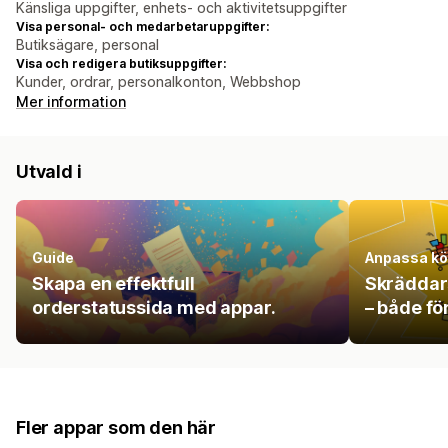
Känsliga uppgifter, enhets- och aktivitetsuppgifter
Visa personal- och medarbetaruppgifter:
Butiksägare, personal
Visa och redigera butiksuppgifter:
Kunder, ordrar, personalkonton, Webbshop
Mer information
Utvald i
Guide
Anpassa k
Skapa en effektfull
Skräddar
orderstatussida med appar.
– både fö
Fler appar som den här