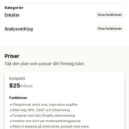
Kategorier
Enkäter
Visa funktioner
Formuläranpassning
Analysverktyg
Visa funktioner
Villkorlig logik
Anpassade stilar
Dra och släpp-redigerare
Kundbeteende
Inbäddade formulär
Flera språk
Aktivitetsspårning
Segmentering
Lojalitetsanalys
Enkättyper
Priser
Kohortanalys
Kundnöjdhet
Marknadsundersökning
Välj den plan som passar ditt företag bäst.
Marknadsföring och försäljning
Net Promoter Score (NPS)
Produktfeedback
Efter köp
Marknadsföringsattribuering
ROAS
Trattanalys
Attribuering
Komplett
Övergivna varukorgar
$25
/månad
Hantering av inskickningar
Diagram och rapporter
Dataexport
Analysverktyg
Kundsegment
Funktioner
Analyspanel
Benchmarking
Anpassade rapporter
Obegränsat antal svar, inga extra avgifter
Dataexport
Historikanalys
Efter köp, NPS, CSAT och tillskrivning
Fungerar med alla Shopify-abonnemang
Intäkter och AOV per marknadsföringskanal
Rikta in baserat på ordervärde, produkt med mera