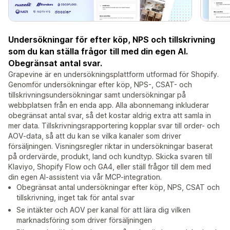
Undersökningar för efter köp, NPS och tillskrivning
som du kan ställa frågor till med din egen AI.
Obegränsat antal svar.
Grapevine är en undersökningsplattform utformad för Shopify.
Genomför undersökningar efter köp, NPS-, CSAT- och
tillskrivningsundersökningar samt undersökningar på
webbplatsen från en enda app. Alla abonnemang inkluderar
obegränsat antal svar, så det kostar aldrig extra att samla in
mer data. Tillskrivningsrapportering kopplar svar till order- och
AOV-data, så att du kan se vilka kanaler som driver
försäljningen. Visningsregler riktar in undersökningar baserat
på ordervärde, produkt, land och kundtyp. Skicka svaren till
Klaviyo, Shopify Flow och GA4, eller ställ frågor till dem med
din egen AI-assistent via vår MCP-integration.
Obegränsat antal undersökningar efter köp, NPS, CSAT och
tillskrivning, inget tak för antal svar
Se intäkter och AOV per kanal för att lära dig vilken
marknadsföring som driver försäljningen