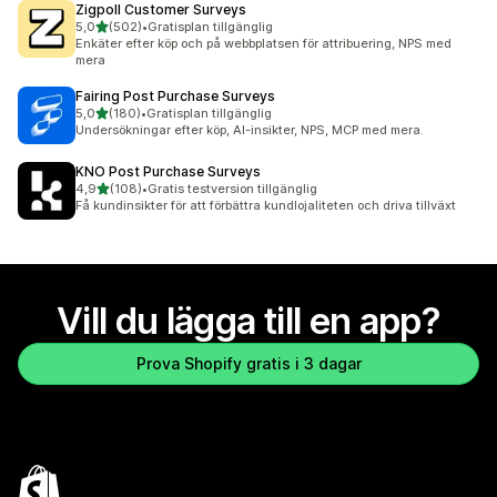
Zigpoll Customer Surveys
av 5 stjärnor
5,0
(502)
•
Gratisplan tillgänglig
502 recensioner totalt
Enkäter efter köp och på webbplatsen för attribuering, NPS med
mera
Fairing Post Purchase Surveys
av 5 stjärnor
5,0
(180)
•
Gratisplan tillgänglig
180 recensioner totalt
Undersökningar efter köp, AI-insikter, NPS, MCP med mera.
KNO Post Purchase Surveys
av 5 stjärnor
4,9
(108)
•
Gratis testversion tillgänglig
108 recensioner totalt
Få kundinsikter för att förbättra kundlojaliteten och driva tillväxt
Vill du lägga till en app?
Prova Shopify gratis i 3 dagar