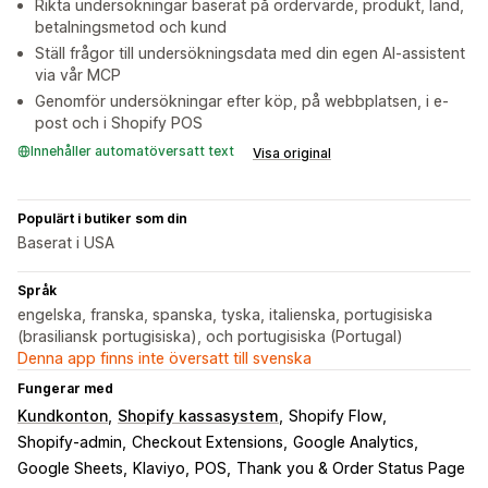
Rikta undersökningar baserat på ordervärde, produkt, land,
betalningsmetod och kund
Ställ frågor till undersökningsdata med din egen AI-assistent
via vår MCP
Genomför undersökningar efter köp, på webbplatsen, i e-
post och i Shopify POS
Innehåller automatöversatt text
Visa original
Populärt i butiker som din
Baserat i USA
Språk
engelska, franska, spanska, tyska, italienska, portugisiska
(brasiliansk portugisiska), och portugisiska (Portugal)
Denna app finns inte översatt till svenska
Fungerar med
Kundkonton
Shopify kassasystem
Shopify Flow
Shopify-admin
Checkout Extensions
Google Analytics
Google Sheets
Klaviyo
POS
Thank you & Order Status Page