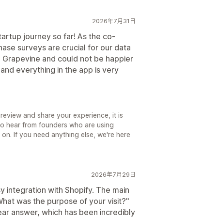
2026年7月31日
tartup journey so far! As the co-
ase surveys are crucial for our data
o Grapevine and could not be happier
and everything in the app is very
review and share your experience, it is
to hear from founders who are using
 on. If you need anything else, we're here
2026年7月29日
 integration with Shopify. The main
at was the purpose of your visit?"
lear answer, which has been incredibly