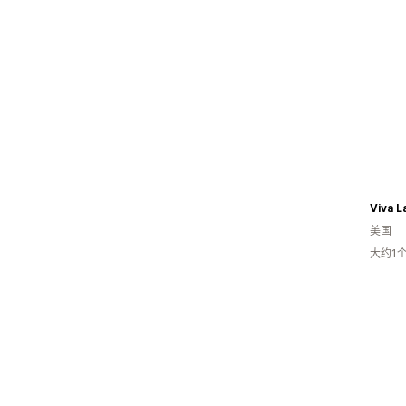
Viva L
美国
大约1