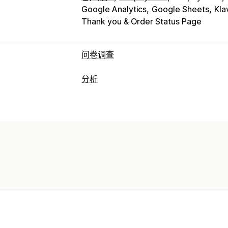
Google Analytics
Google Sheets
Kla
Thank you & Order Status Page
问卷调查
表单自定义
分析
条件逻辑
自定义样式
拖放式编辑器
嵌
客户行为
问卷类型
活动跟踪
细分
忠诚度分析
群组分析
客户满意度
市场调查
净推荐值 (NPS)
营销和销售
提交管理
营销归因
ROAS
漏斗分析
弃购
数据导出
分析
客户细分
视觉和报告
分析控制面板
基准化
自定义报告
数据