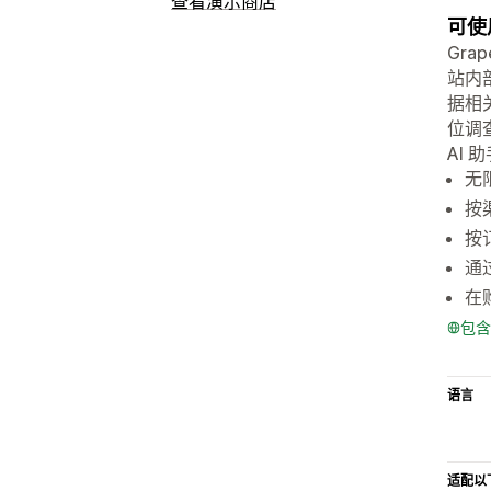
查看演示商店
可使
Gra
站内
据相
位调查
AI
无
按
按
通
在
包含
语言
适配以