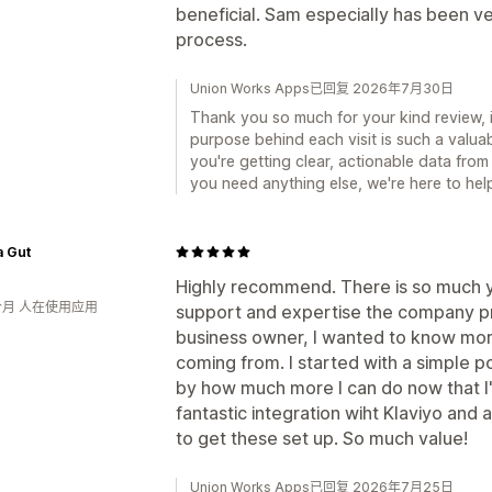
beneficial. Sam especially has been v
process.
Union Works Apps已回复 2026年7月30日
Thank you so much for your kind review, 
purpose behind each visit is such a valuab
you're getting clear, actionable data from 
you need anything else, we're here to hel
a Gut
Highly recommend. There is so much y
个月 人在使用应用
support and expertise the company pro
business owner, I wanted to know m
coming from. I started with a simple 
by how much more I can do now that I'
fantastic integration wiht Klaviyo and
to get these set up. So much value!
Union Works Apps已回复 2026年7月25日