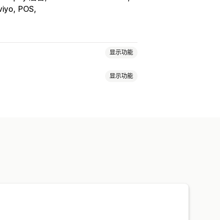
viyo
POS
显示功能
显示功能
入式表单
多语言
产品反馈
售后
归因
导出
历史分析