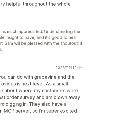
ery helpful throughout the whole
it is much appreciated. Understanding the
le insight to have, and it's good to hear
it. Sam will be pleased with the shoutout! If
p.
2026年7月24日
ou can do with grapevine and the
vides is next level. As a small
ore about where my customers were
post order survey and am blown away
m digging in. They also have a
 an MCP server, so i'm super excited