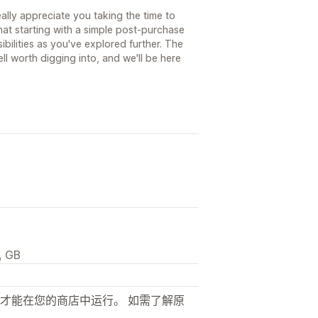
lly appreciate you taking the time to
that starting with a simple post-purchase
ilities as you've explored further. The
l worth digging into, and we'll be here
, GB
才能在您的商店中运行。 如需了解原