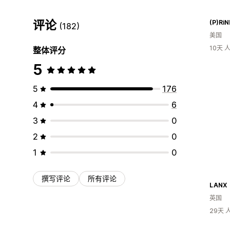
评论
(P)Ri
(182)
美国
10天
整体评分
5
5
176
4
6
3
0
2
0
1
0
撰写评论
所有评论
LANX
英国
29天