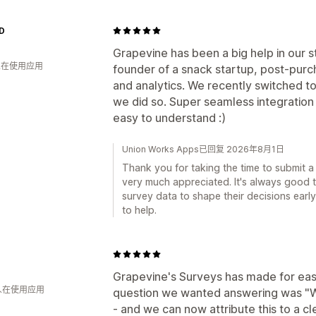
ND
Grapevine has been a big help in our s
 人在使用应用
founder of a snack startup, post-purch
and analytics. We recently switched t
we did so. Super seamless integration 
easy to understand :)
Union Works Apps已回复 2026年8月1日
Thank you for taking the time to submit a 
very much appreciated. It's always good 
survey data to shape their decisions early
to help.
Grapevine's Surveys has made for easy
 人在使用应用
question we wanted answering was "Wh
- and we can now attribute this to a c