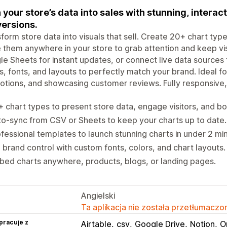
 your store’s data into sales with stunning, interact
ersions.
form store data into visuals that sell. Create 20+ chart type
 them anywhere in your store to grab attention and keep v
e Sheets for instant updates, or connect live data sources
s, fonts, and layouts to perfectly match your brand. Ideal f
tions, and showcasing customer reviews. Fully responsive, 
 chart types to present store data, engage visitors, and bo
o-sync from CSV or Sheets to keep your charts up to date.
fessional templates to launch stunning charts in under 2 mi
l brand control with custom fonts, colors, and chart layouts.
ed charts anywhere, products, blogs, or landing pages.
Angielski
Ta aplikacja nie została przetłumaczon
pracuje z
Airtable
csv
Google Drive
Notion
O