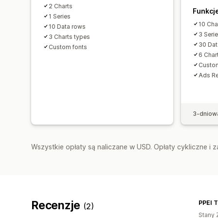
2 Charts
Funkcj
1 Series
10 Cha
10 Data rows
3 Seri
3 Charts types
30 Dat
Custom fonts
6 Char
Custo
Ads R
3-dniow
Wszystkie opłaty są naliczane w USD. Opłaty cykliczne i 
Recenzje
PPEI 
(2)
Stany 