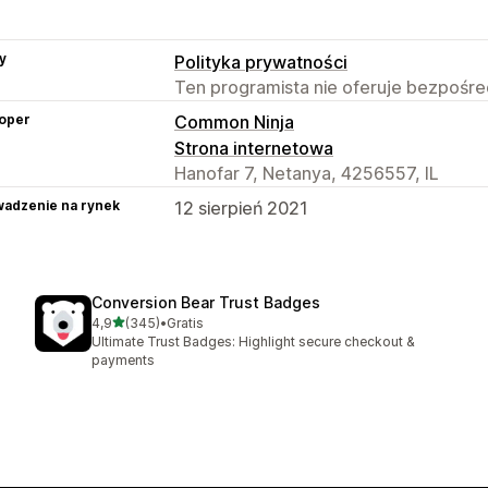
y
Polityka prywatności
Ten programista nie oferuje bezpośred
oper
Common Ninja
Strona internetowa
Hanofar 7, Netanya, 4256557, IL
adzenie na rynek
12 sierpień 2021
Conversion Bear Trust Badges
na 5 gwiazdek
4,9
(345)
•
Gratis
Łączna liczba recenzji: 345
Ultimate Trust Badges: Highlight secure checkout &
payments