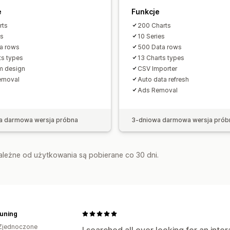
e
Funkcje
rts
200 Charts
es
10 Series
a rows
500 Data rows
ts types
13 Charts types
m design
CSV Importer
emoval
Auto data refresh
Ads Removal
a darmowa wersja próbna
3-dniowa darmowa wersja prób
zależne od użytkowania są pobierane co 30 dni.
Tuning
Zjednoczone
I searched all over looking for an inte