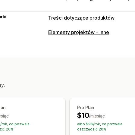
rie
Treści dotyczące produktów
Typy zawartości
Elementy projektów – Inne
Opisy
Dane strukturalne
Tworzenie treści
Automatyczne aktualizacje
my.
lan
Pro Plan
$10
esiąc
/miesiąc
/rok, co pozwala
albo $96/rok, co pozwala
zić 20%
oszczędzić 20%