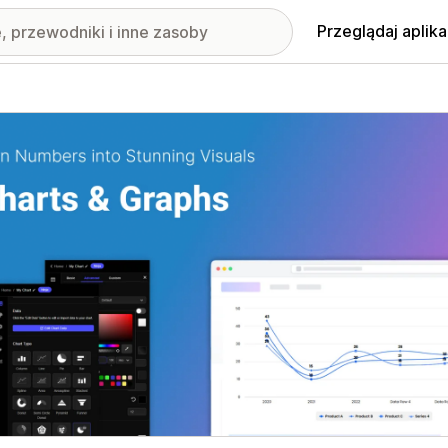
Przeglądaj aplika
nione obrazy w galerii