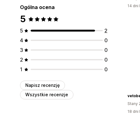
14 dni 
Ogólna ocena
5
5
2
4
0
3
0
2
0
1
0
Napisz recenzję
Wszystkie recenzje
vetob
Stany 
18 dni 