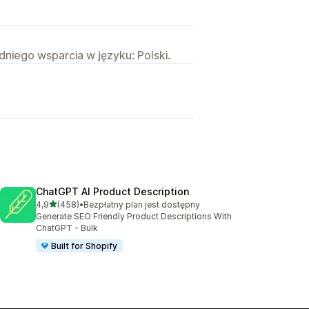
niego wsparcia w języku: Polski.
ChatGPT AI Product Description
na 5 gwiazdek
4,9
(458)
•
Bezpłatny plan jest dostępny
Łączna liczba recenzji: 458
Generate SEO Friendly Product Descriptions With
ChatGPT - Bulk
Built for Shopify