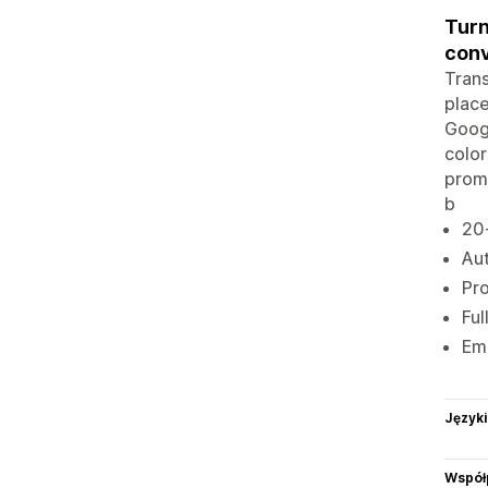
Turn
conv
Trans
place
Googl
color
promo
b
20+
Aut
Pro
Ful
Emb
Języki
Współ