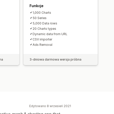
Funkcje
1,000 Charts
50 Series
5,000 Data rows
20 Charts types
Dynamic data from URL
CSV importer
Ads Removal
na
3-dniowa darmowa wersja próbna
Edytowano 8 wrzesień 2021
ractive graph & charting app that