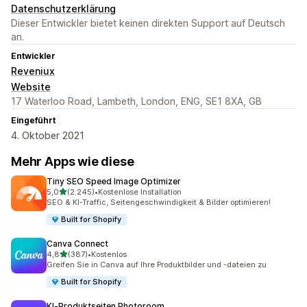
Datenschutzerklärung
Dieser Entwickler bietet keinen direkten Support auf Deutsch
an.
Entwickler
Reveniux
Website
17 Waterloo Road, Lambeth, London, ENG, SE1 8XA, GB
Eingeführt
4. Oktober 2021
Mehr Apps wie diese
Tiny SEO Speed Image Optimizer
von 5 Sternen
5,0
(2.245)
•
Kostenlose Installation
2245 Rezensionen insgesamt
SEO & KI-Traffic, Seitengeschwindigkeit & Bilder optimieren!
Built for Shopify
Canva Connect
von 5 Sternen
4,8
(387)
•
Kostenlos
387 Rezensionen insgesamt
Greifen Sie in Canva auf Ihre Produktbilder und -dateien zu
Built for Shopify
KI‑Produktseiten Photoroom