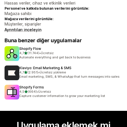
Hassas veriler, cihaz ve etkinlik verileri
Personel ve katkıda bulunan verilerini görüntüle:
Mağaza sahibi
Mağaza verilerini görüntüle:
Müşteriler, siparişler
Ayrıntıları inceleyin
Buna benzer diğer uygulamalar
Shopify Flow
5 yıldız üzerinden
4,7
(11.744)
•
Ücretsiz
toplam 11744 değerlendirme
Automate everything and get back to business
Klaviyo: Email Marketing & SMS
5 yıldız üzerinden
4,7
(2.951)
•
Ücretsiz yükleme
toplam 2951 değerlendirme
Email marketing, SMS, & WhatsApp that turn messages into sales
Shopify Forms
5 yıldız üzerinden
4,5
(664)
•
Ücretsiz
toplam 664 değerlendirme
Capture customer information to grow your marketing list
Uygulama eklemek mi