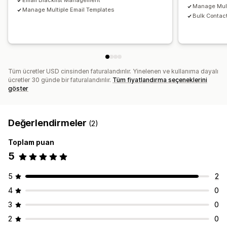
Email Blacklist Management
Manage Mult
Manage Multiple Email Templates
Bulk Contac
Tüm ücretler USD cinsinden faturalandırılır. Yinelenen ve kullanıma dayalı
ücretler 30 günde bir faturalandırılır.
Tüm fiyatlandırma seçeneklerini
göster
Değerlendirmeler
(2)
Toplam puan
5
5
2
4
0
3
0
2
0