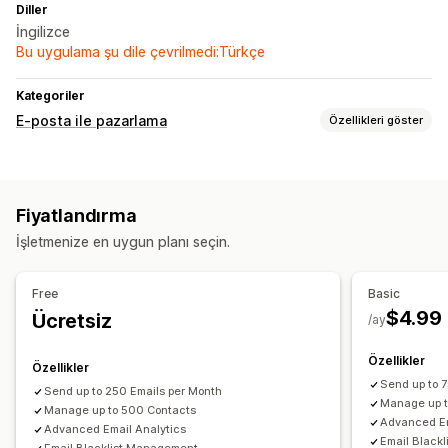
Diller
İngilizce
Bu uygulama şu dile çevrilmedi:Türkçe
Kategoriler
E-posta ile pazarlama
Özellikleri göster
Kampanya türleri
E-posta kampanyaları
Anlık bildirimler
Bültenler
İndirimler
Fiyatlandırma
Ödüller
Promosyonlar
Yukarı satış e-postaları
İşletmenize en uygun planı seçin.
Sepet e-postaları
Yarım bırakılmış sepet
Hoş geldiniz e-postaları
Geri kazanma e-postaları
Free
Basic
Ürün önerileri
Ürün değerlendirmeleri
Anketler
$4.99
Ücretsiz
/ay
Özel kampanyalar
Kampanyaları yönetme
Özellikler
Özellikler
Şablonlar
İçe ve dışa aktarma
E-posta kaydı listesi
Send up to 
Send up to 250 Emails per Month
Manage up t
Tetikleyiciler ve kurallar
Manage up to 500 Contacts
Otomasyonlar
Segmentasyon
Advanced Em
Advanced Email Analytics
Etiketleme
Analizler
API'ler ve web kancaları
Email Black