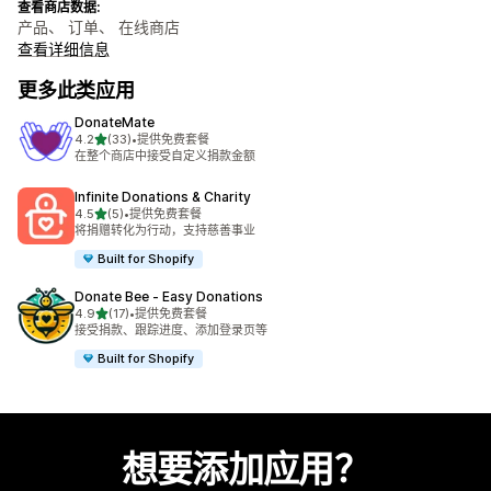
查看商店数据:
产品、 订单、 在线商店
查看详细信息
更多此类应用
DonateMate
星（满分 5 星）
4.2
(33)
•
提供免费套餐
总共 33 条评论
在整个商店中接受自定义捐款金额
Infinite Donations & Charity
星（满分 5 星）
4.5
(5)
•
提供免费套餐
总共 5 条评论
将捐赠转化为行动，支持慈善事业
Built for Shopify
Donate Bee ‑ Easy Donations
星（满分 5 星）
4.9
(17)
•
提供免费套餐
总共 17 条评论
接受捐款、跟踪进度、添加登录页等
Built for Shopify
想要添加应用？