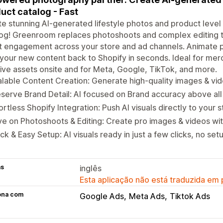
uct catalog - Fast
e stunning AI-generated lifestyle photos and product level 
og! Greenroom replaces photoshoots and complex editing too
t engagement across your store and ad channels. Animate 
your new content back to Shopify in seconds. Ideal for mer
ive assets onsite and for Meta, Google, TikTok, and more.
lable Content Creation: Generate high-quality images & vide
serve Brand Detail: AI focused on Brand accuracy above all 
ortless Shopify Integration: Push AI visuals directly to your 
e on Photoshoots & Editing: Create pro images & videos wi
ck & Easy Setup: AI visuals ready in just a few clicks, no set
as
inglês
Esta aplicação não está traduzida em
ona com
Google Ads
Meta Ads
Tiktok Ads