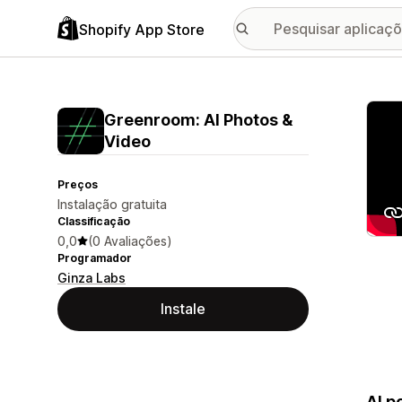
Shopify App Store
Galer
Greenroom: AI Photos &
Video
Preços
Instalação gratuita
Classificação
0,0
(0 Avaliações)
Programador
Ginza Labs
Instale
AI p