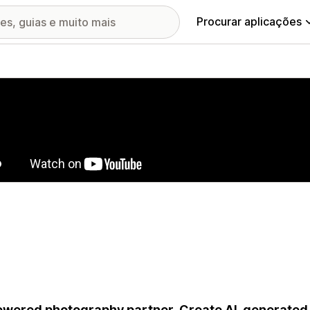
Procurar aplicações
ia de imagens em destaque
owered photography partner. Create AI-generated