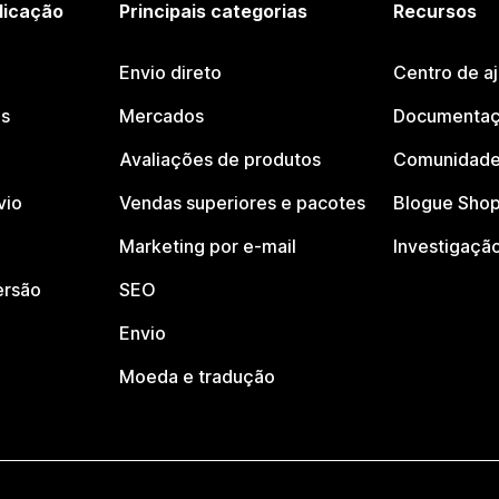
licação
Principais categorias
Recursos
Envio direto
Centro de a
os
Mercados
Documentaç
Avaliações de produtos
Comunidade
vio
Vendas superiores e pacotes
Blogue Shop
Marketing por e-mail
Investigaçã
ersão
SEO
Envio
Moeda e tradução