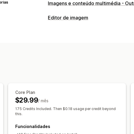
orias
Imagens e conteúdo multimédia - Out
Editor de imagem
Otimização de imagem
Remoção de fundos
Geração por IA
Preenchimento generativo
Core Plan
$29.99
/ mês
175 Credits Included. Then $0.18 usage per credit beyond
this.
Funcionalidades