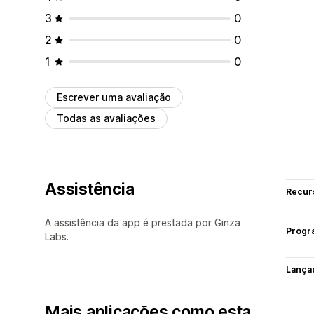
3
0
2
0
1
0
Escrever uma avaliação
Todas as avaliações
Assistência
Recur
A assistência da app é prestada por Ginza
Progr
Labs.
Lança
Mais aplicações como esta