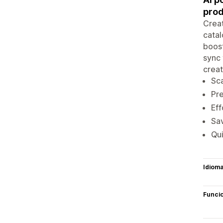
prod
Creat
catal
boos
sync 
creat
Sca
Pre
Eff
Sav
Qui
Idiom
Funci