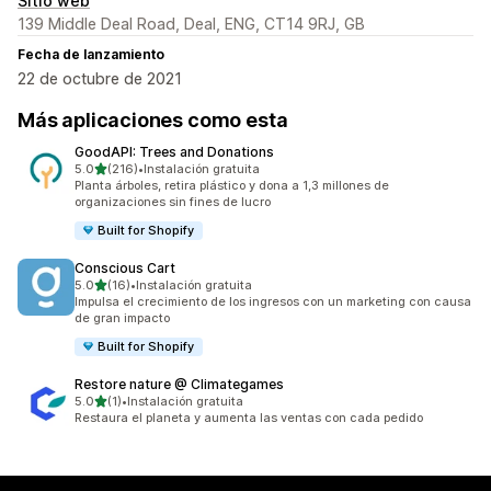
Sitio web
139 Middle Deal Road, Deal, ENG, CT14 9RJ, GB
Fecha de lanzamiento
22 de octubre de 2021
Más aplicaciones como esta
GoodAPI: Trees and Donations
de 5 estrellas
5.0
(216)
•
Instalación gratuita
216 reseñas en total
Planta árboles, retira plástico y dona a 1,3 millones de
organizaciones sin fines de lucro
Built for Shopify
Conscious Cart
de 5 estrellas
5.0
(16)
•
Instalación gratuita
16 reseñas en total
Impulsa el crecimiento de los ingresos con un marketing con causa
de gran impacto
Built for Shopify
Restore nature @ Climategames
de 5 estrellas
5.0
(1)
•
Instalación gratuita
1 reseñas en total
Restaura el planeta y aumenta las ventas con cada pedido