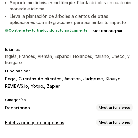
Soporte multidivisa y multilingüe. Planta árboles en cualquier
moneda e idioma
Lleva la plantación de árboles a cientos de otras
aplicaciones con integraciones para aumentar tu impacto
Contiene texto traducido automáticamente
Mostrar original
Idiomas
Inglés, Francés, Alemán, Español, Holandés, Italiano, Checo, y
húngaro
Funciona con
Pago
Cuentas de clientes
Amazon
Judge.me
Klaviyo
REVIEWS.io
Yotpo.
Zapier
Categorías
Donaciones
Mostrar funciones
Tipo de organización benéfica
Fidelización y recompensas
Mostrar funciones
Sin fines de lucro
Impacto social
Medioambiental
Tipos de programas
Compensación de carbono