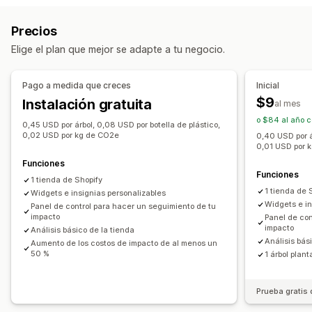
Programas de recompensas
Billeteras digitales
Gestión de donaciones
Precios
Programas personalizados
Procesamiento automático
Monto de la donación
Elige el plan que mejor se adapte a tu negocio.
Las recompensas que puedes ofrecer
Monto redondeado
Objetivos de donación
Puntos
Regalos
Recompensas POS
Múltiples idiomas
Compartir en redes sociales
Pago a medida que creces
Inicial
Beneficios para miembros
Emblemas
Donaciones
Seguimiento del impacto
Informes y estadísticas
$9
Instalación gratuita
al mes
Recompensas personalizadas
Paneles de control
Informes
o $84 al año c
0,45 USD por árbol, 0,08 USD por botella de plástico,
0,02 USD por kg de CO2e
0,40 USD por á
Personalización
0,01 USD por 
Páginas de destino
Emblemas
Conteo en tiempo real
Funciones
Funciones
Widget de donación
Campañas
1 tienda de Shopify
1 tienda de 
Widgets e insignias personalizables
Notificaciones de correo electrónico
Código personalizado
Widgets e in
Panel de control para hacer un seguimiento de tu
impacto
Panel de con
impacto
Análisis básico de la tienda
Análisis bás
Aumento de los costos de impacto de al menos un
50 %
1 árbol plan
Prueba gratis 