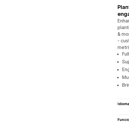
Plan
enga
Enhan
plant
& mor
- cus
metri
Ful
Sup
Eng
Mul
Bri
Idiom
Funci