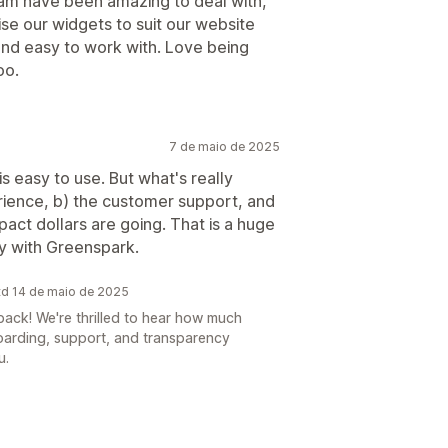
am have been amazing to deal with,
e our widgets to suit our website
and easy to work with. Love being
oo.
7 de maio de 2025
 is easy to use. But what's really
rience, b) the customer support, and
pact dollars are going. That is a huge
ppy with Greenspark.
td 14 de maio de 2025
ack! We're thrilled to hear how much
oarding, support, and transparency
u.