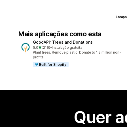
Lança
Mais aplicações como esta
GoodAPI: Trees and Donations
de 5 estrelas
5,0
(216)
•
Instalação gratuita
216 total de avaliações
Plant trees, Remove plastic, Donate to 1.3 million non-
profits
Built for Shopify
Quer a