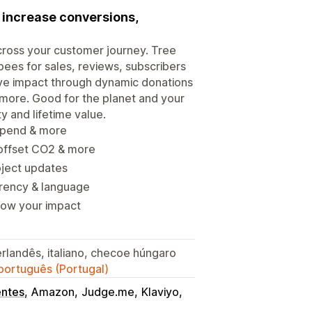
o increase conversions,
cross your customer journey. Tree
 bees for sales, reviews, subscribers
tive impact through dynamic donations
 more. Good for the planet and your
y and lifetime value.
 spend & more
 offset CO2 & more
oject updates
rrency & language
grow your impact
erlandês, italiano, checoe húngaro
 português (Portugal)
entes
Amazon
Judge.me
Klaviyo