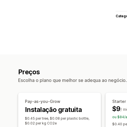
Categ
Preços
Escolha o plano que melhor se adequa ao negócio.
Pay-as-you-Grow
Starter
$9
Instalação gratuita
/ m
ou $84/
$0.45 per tree, $0.08 per plastic bottle,
$0.02 per kg CO2e
$0.40 per