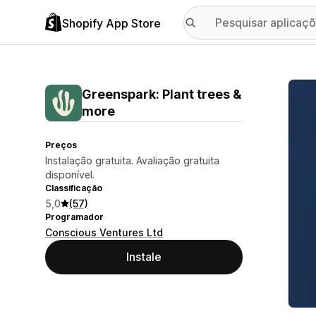
Shopify App Store
Galer
Greenspark: Plant trees &
more
Preços
Instalação gratuita. Avaliação gratuita
disponível.
Classificação
5,0
(57)
Programador
Conscious Ventures Ltd
Instale