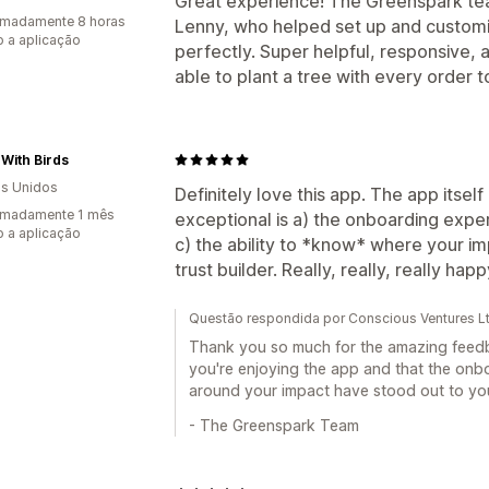
Great experience! The Greenspark te
imadamente 8 horas
Lenny, who helped set up and customis
 a aplicação
perfectly. Super helpful, responsive, 
able to plant a tree with every order t
 With Birds
s Unidos
Definitely love this app. The app itself
imadamente 1 mês
exceptional is a) the onboarding expe
 a aplicação
c) the ability to *know* where your im
trust builder. Really, really, really ha
Questão respondida por Conscious Ventures L
Thank you so much for the amazing feedb
you're enjoying the app and that the onb
around your impact have stood out to yo
- The Greenspark Team