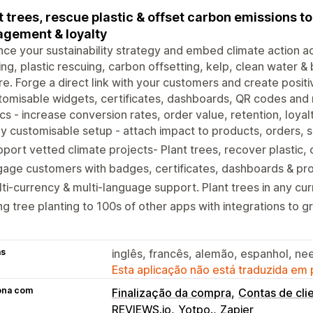
t trees, rescue plastic & offset carbon emissions t
gement & loyalty
ce your sustainability strategy and embed climate action a
ing, plastic rescuing, carbon offsetting, kelp, clean water &
e. Forge a direct link with your customers and create posi
tomisable widgets, certificates, dashboards, QR codes and
cs - increase conversion rates, order value, retention, loyalt
ly customisable setup - attach impact to products, orders,
port vetted climate projects- Plant trees, recover plastic,
age customers with badges, certificates, dashboards & pr
ti-currency & multi-language support. Plant trees in any cu
ng tree planting to 100s of other apps with integrations to 
as
inglês, francês, alemão, espanhol, ne
Esta aplicação não está traduzida em
ona com
Finalização da compra
Contas de cli
REVIEWS.io
Yotpo.
Zapier