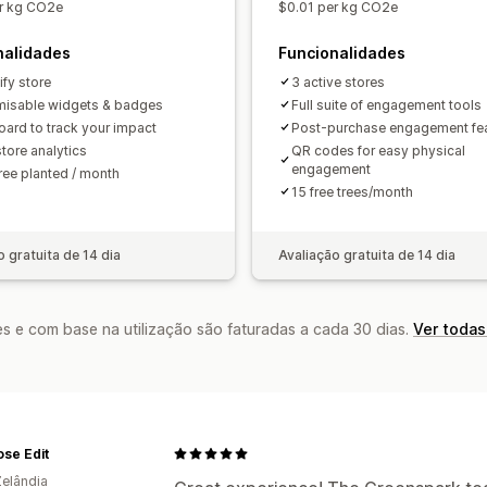
r kg CO2e
$0.01 per kg CO2e
nalidades
Funcionalidades
ify store
3 active stores
isable widgets & badges
Full suite of engagement tools
ard to track your impact
Post-purchase engagement fe
tore analytics
QR codes for easy physical
engagement
tree planted / month
15 free trees/month
o gratuita de 14 dia
Avaliação gratuita de 14 dia
s e com base na utilização são faturadas a cada 30 dias.
Ver todas
se Edit
elândia