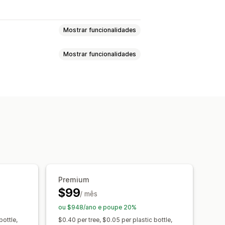
Mostrar funcionalidades
Mostrar funcionalidades
mbiental
ono
 digitais
Programas personalizados
 do donativo
Vantagens de adesão
Selos
vos de donativos
Multilingue
das
o impacto
Análise de dados
Premium
em direto
Widget de donativo
$99
/ mês
Código personalizado
ou $948/ano e poupe 20%
bottle,
$0.40 per tree, $0.05 per plastic bottle,