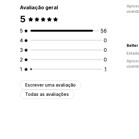
Aprox
Avaliação geral
usando
5
5
56
4
0
Better
3
0
Estado
2
0
Aprox
usando
1
1
Escrever uma avaliação
Todas as avaliações