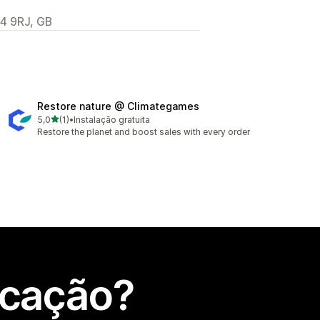
14 9RJ, GB
Restore nature @ Climategames
de 5 estrelas
5,0
(1)
•
Instalação gratuita
1 total de avaliações
Restore the planet and boost sales with every order
icação?