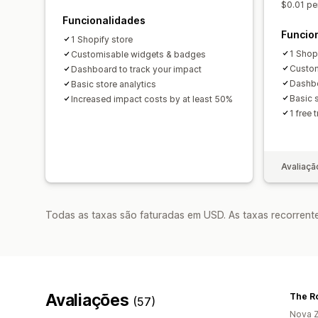
$0.01 pe
Funcionalidades
Funcio
1 Shopify store
1 Shop
Customisable widgets & badges
Custom
Dashboard to track your impact
Dashbo
Basic store analytics
Basic s
Increased impact costs by at least 50%
1 free 
Avaliaçã
Todas as taxas são faturadas em USD. As taxas recorrente
Avaliações
The Ro
(57)
Nova Z