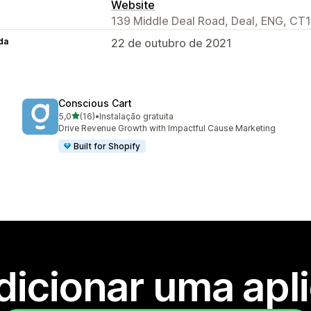
Website
139 Middle Deal Road, Deal, ENG, CT
da
22 de outubro de 2021
Conscious Cart
de 5 estrelas
5,0
(16)
•
Instalação gratuita
16 total de avaliações
Drive Revenue Growth with Impactful Cause Marketing
Built for Shopify
dicionar uma apl