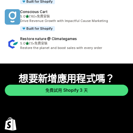
Built for Shopify
Conscious Cart
滿分 5 顆星
5.0
(16)
•
免費安裝
共有 16 則評價
Drive Revenue Growth with Impactful Cause Marketing
Built for Shopify
Restore nature @ Climategames
滿分 5 顆星
5.0
(1)
•
免費安裝
共有 1 則評價
Restore the planet and boost sales with every order
想要新增應用程式嗎？
免費試用 Shopify 3 天