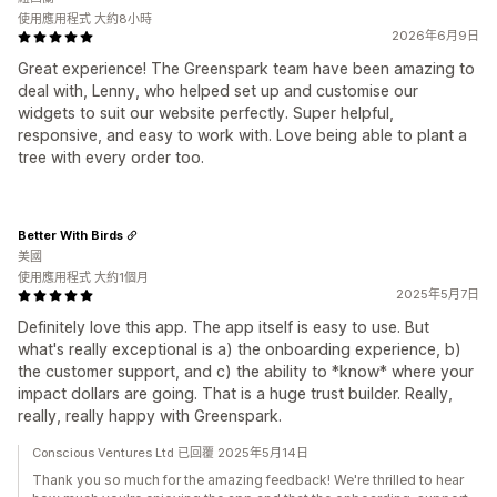
使用應用程式 大約8小時
2026年6月9日
Great experience! The Greenspark team have been amazing to
deal with, Lenny, who helped set up and customise our
widgets to suit our website perfectly. Super helpful,
responsive, and easy to work with. Love being able to plant a
tree with every order too.
Better With Birds
美國
使用應用程式 大約1個月
2025年5月7日
Definitely love this app. The app itself is easy to use. But
what's really exceptional is a) the onboarding experience, b)
the customer support, and c) the ability to *know* where your
impact dollars are going. That is a huge trust builder. Really,
really, really happy with Greenspark.
Conscious Ventures Ltd 已回覆 2025年5月14日
Thank you so much for the amazing feedback! We're thrilled to hear