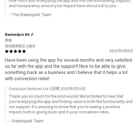
how much you're enjoying the app and that the onboarding, support,
and transparency around your impact have stood out to you.
- The Greenspark Team
Bamsedyra AS
挪威
使用應用程式 6個月
2025年5月8日
Have been using the app for several months and very satisfied
so far with the app and the support! Nice to be able to give
something back as a business and I believe that it helps a lot
with conversion rates!
Conscious Ventures Ltd 已回覆 2025年5月14日
Thank you so much for the kind words! We're thrilled to hear that
you're enjoying the app and finding value in both the functionality and
our support. It's amazing to know that you're seeing a positive
impact, both in giving back and in your conversion rates.
- Greenspark Team