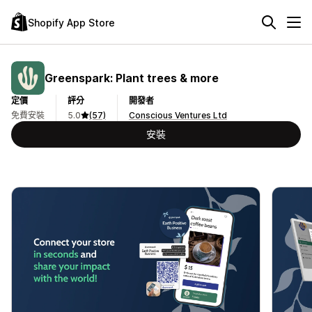
Shopify App Store
Greenspark: Plant trees & more
定價
評分
開發者
免費安裝
5.0
(57)
Conscious Ventures Ltd
安裝