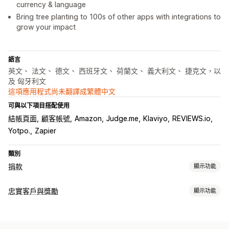
currency & language
Bring tree planting to 100s of other apps with integrations to
grow your impact
語言
英文、 法文、 德文、 西班牙文、 荷蘭文、 義大利文、 捷克文，以
及 匈牙利文
這項應用程式尚未翻譯成繁體中文
可與以下項目搭配使用
結帳頁面
顧客帳號
Amazon
Judge.me
Klaviyo
REVIEWS.io
Yotpo.
Zapier
類別
捐款
顯示功能
公益贊助類型
忠實客戶與獎勵
顯示功能
非營利組織
社會影響力
環境
碳抵換
計畫類型
捐款管理
獎勵計畫
電子錢包
自訂計畫