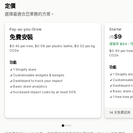
自動處理
捐款金額
無條件進位金額
捐款目標
多國語言
定價
可提供的獎勵
社群分享
影響力追蹤
分析
控制面板
報告
選擇最適合您業務的方案。
點數
禮品
POS 獎勵
會員福利
徽章
捐款
自訂獎勵
自訂
Pay-as-you-Grow
Starter
登陸頁面
徽章
即時計數器
捐款小工具
行銷活動
電子郵件通知
$9
免費安裝
/月
自訂代碼
或每年 $84，可
$0.45 per tree, $0.08 per plastic bottle, $0.02 per kg
CO2e
$0.40 per tree,
CO2e
功能
功能
1 Shopify store
1 Shopify st
Customisable widgets & badges
Customisabl
Dashboard to track your impact
Dashboard to
Basic store analytics
Basic store 
Increased impact costs by at least 50%
1 free tree 
14 天免費試用