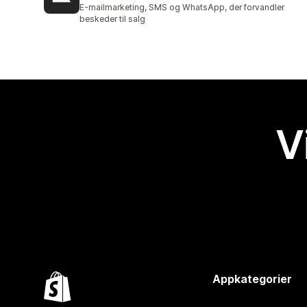
2947 anmeldelser i alt
E-mailmarketing, SMS og WhatsApp, der forvandler
beskeder til salg
V
Appkategorier