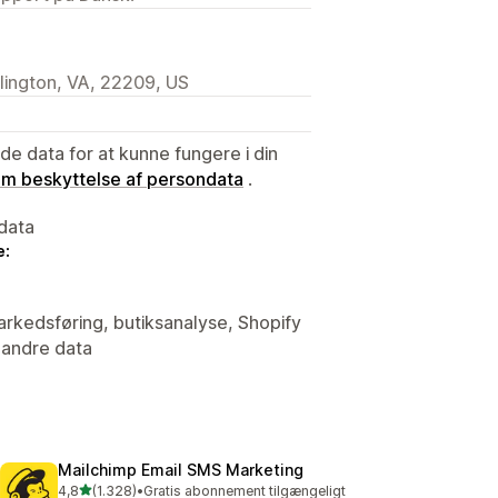
lington, VA, 22209, US
e data for at kunne fungere i din
 om beskyttelse af persondata
.
data
e:
arkedsføring, butiksanalyse, Shopify
 andre data
Mailchimp Email SMS Marketing
ud af 5 stjerner
4,8
(1.328)
•
Gratis abonnement tilgængeligt