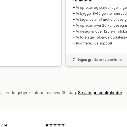
Tilpassede skrifttyper
Masserediger
Vi opretter og sender ugentlige
Maildomæner
Indsamling af samtykk
Vi bygger 8–12 gennemprøvede
Liste til indsamling af mailadresser
Li
Vi tager os af alt indhold, desi
Udløsere og regler
Automatiseringer
Vi opretter over 20 kundesegm
Segmentering
Vi designer over 125 e-mailsk
Tagging
Sporing
Rap
Vi foretager løbende opdaterin
A/B-test
API’er og webhooks
Prioriteret live support
7-dages gratis prøveperiode
baserede gebyrer faktureres hver 30. dag.
Se alle prismuligheder
ille