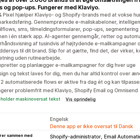
s og pop-ups. Fungerer med Klaviyo.
& Pixel hjælper Klaviyo- og Shopify-brands med at vokse hu
arkedsføring. Gennemprøvede e-mailskabeloner, intelligent
lflows, sms, tilmeldingsformularer, pop-ups, segmentering
n i én stærk app. AI-agenter gennemgår, retter og automa
rhåndsvisning af tusindvis af højtydende e-mailkampagner og
dersys til dit brand. Slip for at gætte, find det, der virker
tning uden rutinearbejde.
opretter og planlægger e-mailkampagner for dig hver uge
ign og tekst laves for dig, men du har altid kontrol over æn
2 automatiserede flows er aktive fra dag ét og kan tilpasse
gerer problemfrit med Klaviyo, Shopify Email og Omnisend
eholder maskinoversat tekst
Vis oprindelig
Engelsk
Denne app er ikke oversat til Dansk
rer sammen med
Shopify-administrator
Email Automati