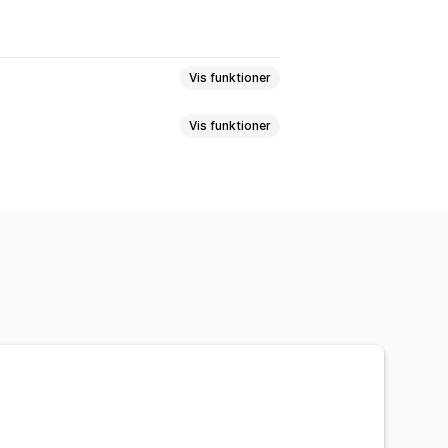
Vis funktioner
Vis funktioner
iale medier
Nyhedsbreve
r
Mails om mersalg
ttelse
kurv
Mails om betaling
agte meddelelser
Skabeloner
kurv
Forlod uden at købe
ealtid
Sporing af investeringsafkast
ls om prisfald
r
Tilvalg
lbagevindingsmails
r
Abonnementer
elser
Tilpassede kampagner
dagshilsner
Rabatkoder
elser
Betalingspåmindelser
bonnementsfornyelser
erering med kunstig intelligens
pagner
rhold
Tilpasset kode