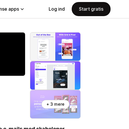
se apps
Log ind
Start gratis
+ 3 mere
a e-mails med skabeloner,