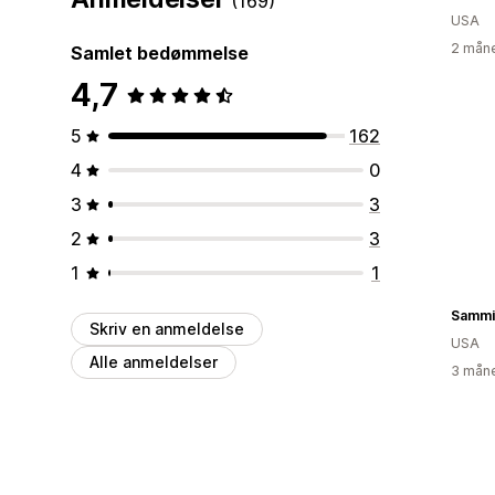
(169)
USA
2 måne
Samlet bedømmelse
4,7
5
162
4
0
3
3
2
3
1
1
Sammi
Skriv en anmeldelse
USA
Alle anmeldelser
3 måne