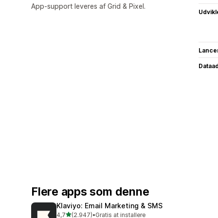
App-support leveres af Grid & Pixel.
Udvikl
Lance
Dataa
Flere apps som denne
Klaviyo: Email Marketing & SMS
ud af 5 stjerner
4,7
(2.947)
•
Gratis at installere