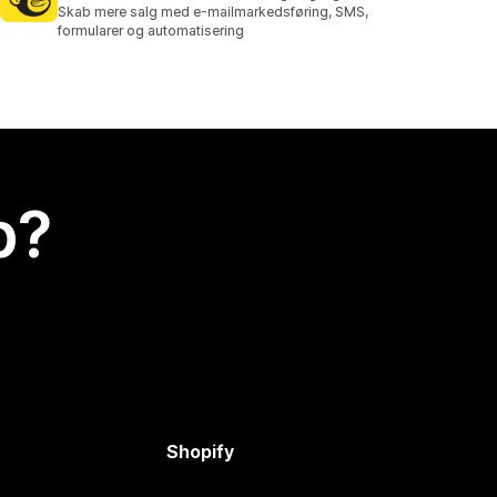
1328 anmeldelser i alt
Skab mere salg med e-mailmarkedsføring, SMS,
formularer og automatisering
p?
Shopify