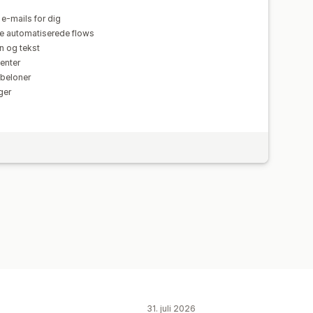
ing
Import og eksport
 e-mails for dig
e
 automatiserede flows
ste til indsamling af sms
gn og tekst
Målretning
Geolokation
enter
abeloner
portering
Indblik og tips
Analyser
ger
31. juli 2026