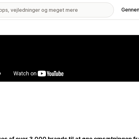
Gennem
ri med udvalgte billeder
es af over 3.000 brands til at øge omsætningen fr