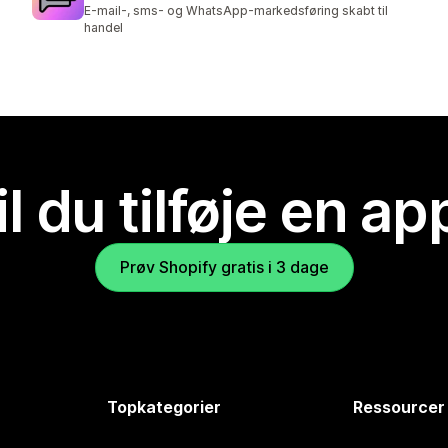
4097 anmeldelser i alt
E-mail-, sms- og WhatsApp-markedsføring skabt til
handel
il du tilføje en ap
Prøv Shopify gratis i 3 dage
Topkategorier
Ressourcer