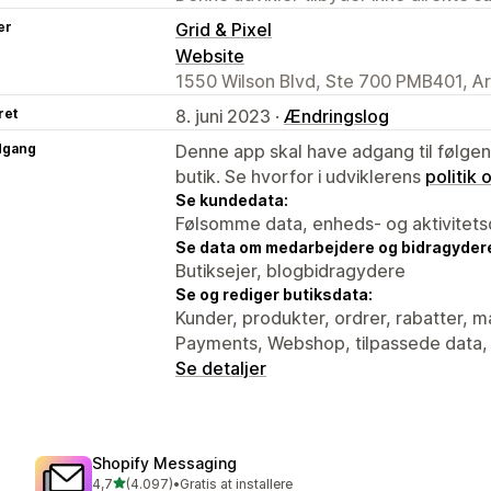
er
Grid & Pixel
Website
1550 Wilson Blvd, Ste 700 PMB401, Ar
ret
8. juni 2023 ·
Ændringslog
dgang
Denne app skal have adgang til følgend
butik. Se hvorfor i udviklerens
politik
Se kundedata:
Følsomme data, enheds- og aktivitets
Se data om medarbejdere og bidragyder
Butiksejer, blogbidragydere
Se og rediger butiksdata:
Kunder, produkter, ordrer, rabatter, m
Payments, Webshop, tilpassede data,
Se detaljer
Shopify Messaging
ud af 5 stjerner
4,7
(4.097)
•
Gratis at installere