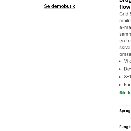
Se demobutik
flow
Grid 
mailm
e-mai
samme
en fo
skræd
omsæ
Vi 
Des
8–1
Fun
Ind
Sprog
Funge