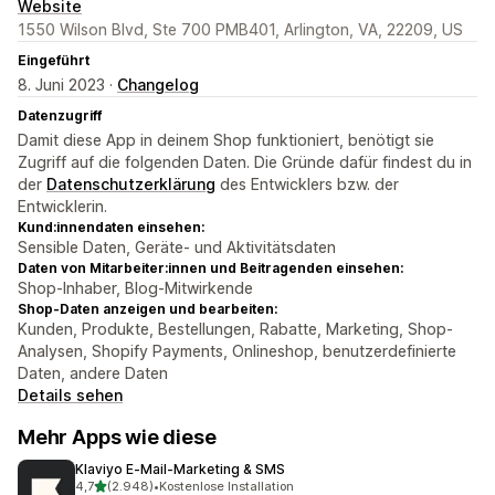
Website
1550 Wilson Blvd, Ste 700 PMB401, Arlington, VA, 22209, US
Eingeführt
8. Juni 2023 ·
Changelog
Datenzugriff
Damit diese App in deinem Shop funktioniert, benötigt sie
Zugriff auf die folgenden Daten. Die Gründe dafür findest du in
der
Datenschutzerklärung
des Entwicklers bzw. der
Entwicklerin.
Kund:innendaten einsehen:
Sensible Daten, Geräte- und Aktivitätsdaten
Daten von Mitarbeiter:innen und Beitragenden einsehen:
Shop-Inhaber, Blog-Mitwirkende
Shop-Daten anzeigen und bearbeiten:
Kunden, Produkte, Bestellungen, Rabatte, Marketing, Shop-
Analysen, Shopify Payments, Onlineshop, benutzerdefinierte
Daten, andere Daten
Details sehen
Mehr Apps wie diese
Klaviyo E‑Mail‑Marketing & SMS
von 5 Sternen
4,7
(2.948)
•
Kostenlose Installation
2948 Rezensionen insgesamt