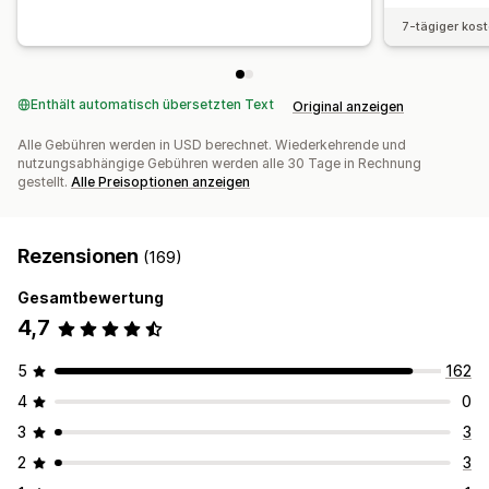
Einholung von Einwilligungen
E-Mail-Erfassungsliste
7-tägiger kos
SMS-Erfassungsliste
Trigger und Regeln
Automatisierungen
Targeting
Geolokalisierung
Segmentierung
Tagging
Tracking
Berichterstattung
Enthält automatisch übersetzten Text
Original anzeigen
Einblicke und Tipps
Analysen
A/B-Tests
Alle Gebühren werden in USD berechnet. Wiederkehrende und
APIs und Webhooks
nutzungsabhängige Gebühren werden alle 30 Tage in Rechnung
gestellt.
Alle Preisoptionen anzeigen
Rezensionen
(169)
Gesamtbewertung
4,7
5
162
4
0
3
3
2
3