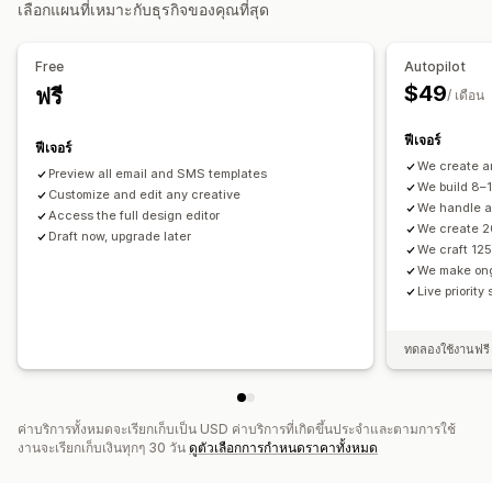
เลือกแผนที่เหมาะกับธุรกิจของคุณที่สุด
เทมเพลต
เมตริกคอนเวอร์ชัน
การวิเคราะห์แบบเรียลไทม์
เรียกดูรายการที่ละทิ้ง
อีเมลต้อนรับ
อีเมลติดตามผล
อีเมลลดราคา
การติดตาม ROI
การแบ่งกลุ่ม
เซกเมนต์ที่กำหนดเอง
เลือกใช้
อีเมลเกี่ยวกับสินค้ากลับเข้าสต็อก
อีเมลตอบกลับทุกครั้ง
Free
Autopilot
คำแนะนำสินค้า
แคมเปญ Drip
การสมัครใช้งาน
รีวิวสินค้า
การทำขั้นตอนการทำงานให้เป็นอัตโนมัติ
$49
ฟรี
/ เดือน
แบบสำรวจ
แคมเปญที่กำหนดเอง
การกู้คืนตะกร้าสินค้า
ข้อความอวยพรวันเกิด
รหัสส่วนลด
คำขอความคิดเห็น
การยืนยันคำสั่งซื้อ
การแจ้งเตือนการชำระเงิน
ฟีเจอร์
การจัดการแคมเปญ
ฟีเจอร์
คำแนะนำสินค้า
การติดตามคำสั่งซื้อ
การต่ออายุการสมัครสมาชิก
We create a
เครื่องมือแก้ไข
เทมเพลต
การสร้างด้วย AI
การแปล
Preview all email and SMS templates
We build 8–
ข้อความต้อนรับ
Customize and edit any creative
แคมเปญชนะกลับ
การปรับให้เข้ากับท้องถิ่น
รหัสที่กำหนดเอง
แบบอักษรที่กำหนดเอง
We handle al
Access the full design editor
การแก้ไขจำนวนมาก
นำเข้าและส่งออก
การปรับให้เข้ากับท้องถิ่น
We create 2
Draft now, upgrade later
We craft 125
โดเมนอีเมล
รายชื่อการจัดเก็บสำหรับอีเมล
We make on
รายชื่อการจัดเก็บสำหรับ SMS
ทริกเกอร์และกฎ
Live priority
การทำงานอัตโนมัติ
การกำหนดเป้าหมาย
ตำแหน่งทางภูมิศาสตร์
การแบ่งกลุ่ม
การติดแท็ก
การติดตาม
การรายงาน
ทดลองใช้งานฟรี 
ข้อมูลเชิงลึกและเคล็ดลับ
การวิเคราะห์
การทดสอบ A/B
API และเว็บฮุก
ค่าบริการทั้งหมดจะเรียกเก็บเป็น USD ค่าบริการที่เกิดขึ้นประจำและตามการใช้
งานจะเรียกเก็บเงินทุกๆ 30 วัน
ดูตัวเลือกการกำหนดราคาทั้งหมด