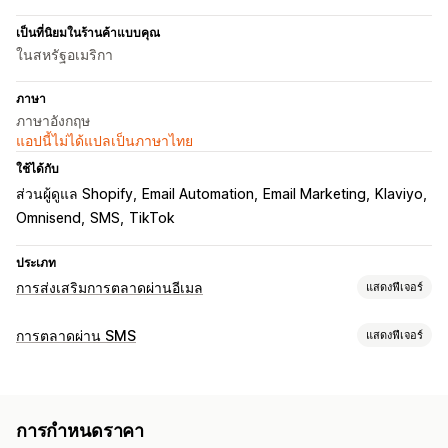
เป็นที่นิยมในร้านค้าแบบคุณ
ในสหรัฐอเมริกา
ภาษา
ภาษาอังกฤษ
แอปนี้ไม่ได้แปลเป็นภาษาไทย
ใช้ได้กับ
ส่วนผู้ดูแล Shopify
Email Automation
Email Marketing
Klaviyo
Omnisend
SMS
TikTok
ประเภท
การส่งเสริมการตลาดผ่านอีเมล
แสดงฟีเจอร์
ประเภทแคมเปญ
การตลาดผ่าน SMS
แสดงฟีเจอร์
แคมเปญอีเมล
แคมเปญ SMS
โซเชียลมีเดีย
จดหมายข่าว
ป๊อปอัพ
การจัดการแคมเปญ
ส่วนลด
การโปรโมท
อีเมลการอีเมล
การทดสอบ A/B
การส่งข้อความจำนวนมาก
การแปล
อีเมลการเสนอสินค้าอื่นที่คล้ายกัน
อีเมลสำหรับตะกร้าสินค้า
การกำหนดราคา
ข้อความที่ปรับให้เหมาะกับแต่ละบุคคล
ข้อความที่กำหนดเวลาไว้
อีเมลการชำระเงิน
เมื่อตั้งใจออก
ตะกร้าสินค้าที่ยังไม่ชำระเงิน