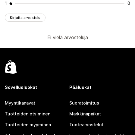
1
0
Kirjoita arvostelu
Ei vielä arvosteluja
Sovellusluokat
Pääluokat
Myyntikanavat
Suoratoimitus
Tuotteiden etsiminen
Markkinapaikat
Tuotteiden myyminen
Tuotearvostelut