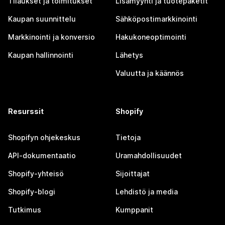
Tilaukset ja toimitukset
Lisämyynti ja tuotepaketit
Kaupan suunnittelu
Sähköpostimarkkinointi
Markkinointi ja konversio
Hakukoneoptimointi
Kaupan hallinnointi
Lähetys
Valuutta ja käännös
Resurssit
Shopify
Shopifyn ohjekeskus
Tietoja
API-dokumentaatio
Uramahdollisuudet
Shopify-yhteisö
Sijoittajat
Shopify-blogi
Lehdistö ja media
Tutkimus
Kumppanit