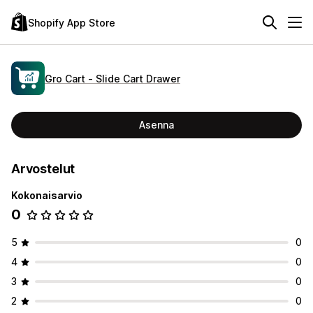
Shopify App Store
Gro Cart ‑ Slide Cart Drawer
Asenna
Arvostelut
Kokonaisarvio
0
5
0
4
0
3
0
2
0