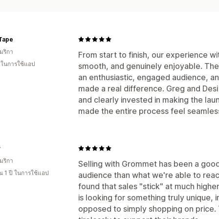
Tape
มริกา
From start to finish, our experience 
น ในการใช้แอป
smooth, and genuinely enjoyable. Th
an enthusiastic, engaged audience, a
made a real difference. Greg and Desi 
and clearly invested in making the lau
made the entire process feel seamles
y
มริกา
Selling with Grommet has been a good
 1 ปี ในการใช้แอป
audience than what we're able to rea
found that sales "stick" at much high
is looking for something truly unique,
opposed to simply shopping on price