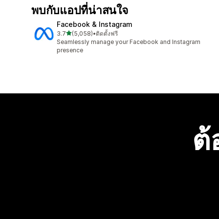
พบกับแอปที่น่าสนใจ
Facebook & Instagram
เต็ม 5 ดาว
3.7
(5,058)
•
ติดตั้งฟรี
ทั้งหมด 5058 รีวิว
Seamlessly manage your Facebook and Instagram
presence
ต้