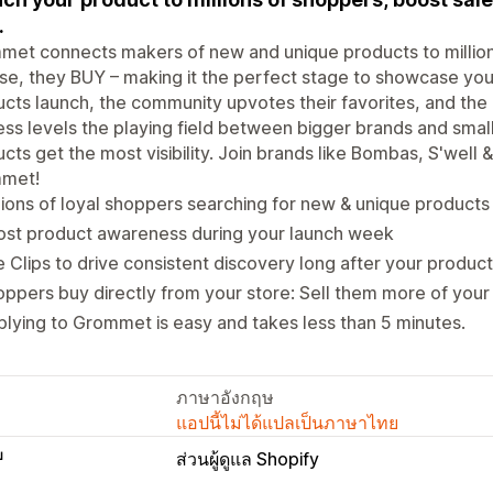
.
et connects makers of new and unique products to millions
e, they BUY – making it the perfect stage to showcase yo
cts launch, the community upvotes their favorites, and the b
ss levels the playing field between bigger brands and smal
cts get the most visibility. Join brands like Bombas, S'well 
met!
lions of loyal shoppers searching for new & unique products j
ost product awareness during your launch week
 Clips to drive consistent discovery long after your produc
ppers buy directly from your store: Sell them more of your
lying to Grommet is easy and takes less than 5 minutes.
ภาษาอังกฤษ
แอปนี้ไม่ได้แปลเป็นภาษาไทย
บ
ส่วนผู้ดูแล Shopify