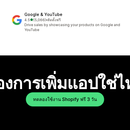
Google & YouTube
เต็ม 5 ดาว
4.5
(5,066)
•
ติดตั้งฟรี
ทั้งหมด 5066 รีวิว
Drive sales by showcasing your products on Google and
YouTube
องการเพิ่มแอปใช่
ทดลองใช้งาน Shopify ฟรี 3 วัน