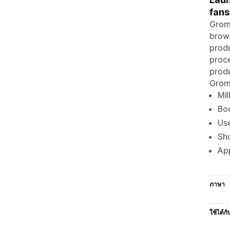
fans
Gromm
brows
produ
proce
produ
Grom
Mil
Bo
Use
Sho
App
ภาษา
ใช้ได้กั