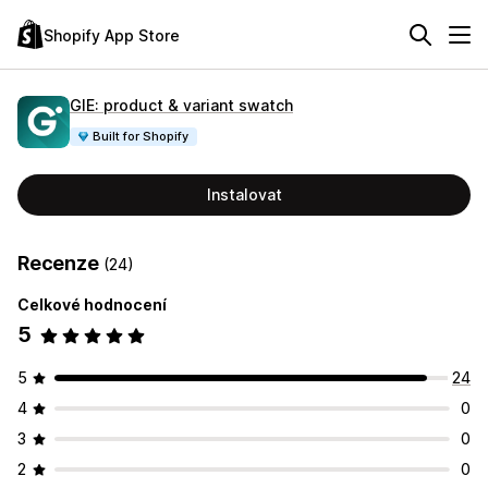
Shopify App Store
GIE: product & variant swatch
Built for Shopify
Instalovat
Recenze
(24)
Celkové hodnocení
5
5
24
4
0
3
0
2
0