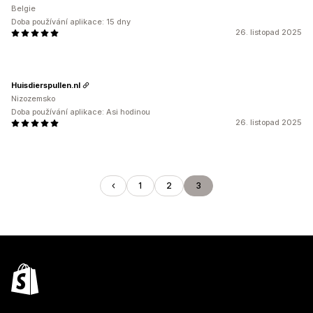
Belgie
Doba používání aplikace: 15 dny
26. listopad 2025
Huisdierspullen.nl
Nizozemsko
Doba používání aplikace: Asi hodinou
26. listopad 2025
1
2
3