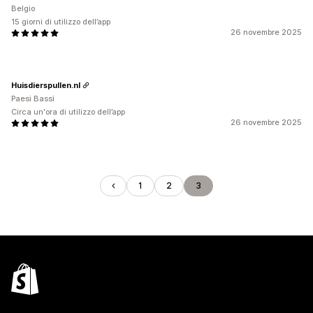
Belgio
15 giorni di utilizzo dell’app
26 novembre 2025
Huisdierspullen.nl
Paesi Bassi
Circa un'ora di utilizzo dell’app
26 novembre 2025
1
2
3