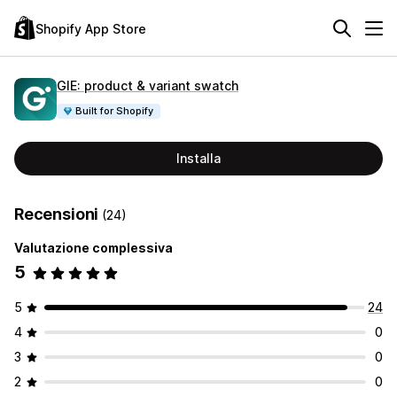
Shopify App Store
GIE: product & variant swatch
Built for Shopify
Installa
Recensioni
(24)
Valutazione complessiva
5
5
24
4
0
3
0
2
0